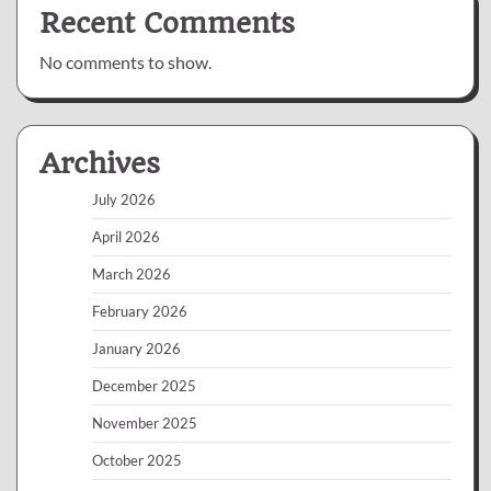
Recent Comments
No comments to show.
Archives
July 2026
April 2026
March 2026
February 2026
January 2026
December 2025
November 2025
October 2025