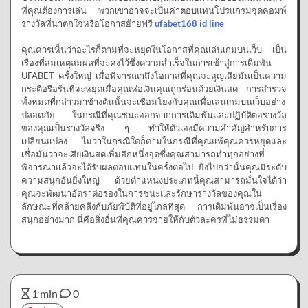
ที่คุณต้องการเล่น พวกเขาอาจจะเป็นค่าตอบแทนโปรแกรมจุดคอมพ์
รางวัลที่น่าตกใจหรือโอกาสย้ายฟรี
ufabet168 id line
คุณควรเห็นว่าอะไรก็ตามที่จะหยุดในโอกาสที่คุณเล่นเกมบนเว็บ เป็น
เรื่องที่สมเหตุสมผลที่จะคงไว้ซึ่งความสำเร็จในการเข้าสู่การเดิมพัน
UFABET ครั้งใหญ่ เมื่อพิจารณาถึงโอกาสที่คุณจะสูญเสียมันเป็นความ
กระตือรือร้นที่จะหยุดเมื่อคุณห่อเงินคุณถูกร่อนด้วยเงินสด การสำรวจ
ทั้งหมดที่กล่าวมาข้างต้นนั้นจะเชื่อมโยงกับคุณเพื่อเล่นเกมบนเว็บอย่าง
ปลอดภัย ในกรณีที่คุณชนะออกจากการเดิมพันและปฏิบัติต่อรางวัล
ของคุณเป็นรางวัลจริง ๆ ทำให้ตัวเองมีความสำคัญสำหรับการ
เปลี่ยนแปลง ไม่ว่าในกรณีใดก็ตามในกรณีที่คุณแพ้คุณควรหยุดและ
เชื่อมั่นว่าจะเสียเงินสดเพิ่มอีกหนึ่งจุดซึ่งคุณสามารถทำทุกอย่างที่
พิจารณาแล้วจะได้รับผลตอบแทนในครั้งต่อไป ยิ่งไปกว่านั้นคุณมีระดับ
ความสนุกอันยิ่งใหญ่ ด้วยตำแหน่งประเภทนี้คุณสามารถมั่นใจได้ว่า
คุณจะพัฒนาอัตราต่อรองในการชนะและรักษารางวัลของคุณใน
ลักษณะที่คล้ายคลึงกับภัยพิบัติที่อยู่ไกลที่สุด การเดิมพันอาจเป็นเรื่อง
สนุกอย่างมาก นี่คือสิ่งอื่นที่คุณควรจ่ายให้กับตัวละครที่ไม่ธรรมดา
1 min
0