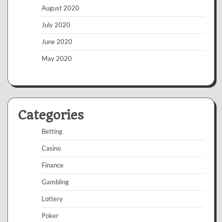
August 2020
July 2020
June 2020
May 2020
Categories
Betting
Casino
Finance
Gambling
Lottery
Poker