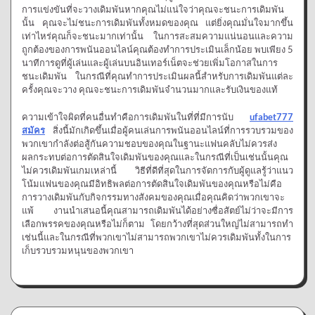
การแข่งขันที่จะวางเดิมพันหากคุณไม่แน่ใจว่าคุณจะชนะการเดิมพัน
นั้น คุณจะไม่ชนะการเดิมพันทั้งหมดของคุณ แต่ยิ่งคุณมั่นใจมากขึ้น
เท่าไหร่คุณก็จะชนะมากเท่านั้น ในการสะสมความแน่นอนและความ
ถูกต้องของการพนันออนไลน์คุณต้องทำการประเมินเล็กน้อย พบเพียง 5
นาทีการดูที่ผู้เล่นและผู้เล่นบนอินเทอร์เน็ตจะช่วยเพิ่มโอกาสในการ
ชนะเดิมพัน ในกรณีที่คุณทำการประเมินผลนี้สำหรับการเดิมพันแต่ละ
ครั้งคุณจะวาง คุณจะชนะการเดิมพันจำนวนมากและรับเงินของแท้
ความเข้าใจผิดที่คนอื่นทำคือการเดิมพันในที่ที่มีการนับ
ufabet777
สมัคร
สิ่งนี้มักเกิดขึ้นเมื่อผู้คนเล่นการพนันออนไลน์ที่การรวบรวมของ
พวกเขากำลังต่อสู้กันความชอบของคุณในฐานะแฟนคลับไม่ควรส่ง
ผลกระทบต่อการตัดสินใจเดิมพันของคุณและในกรณีที่เป็นเช่นนั้นคุณ
ไม่ควรเดิมพันเกมเหล่านี้ วิธีที่ดีที่สุดในการจัดการกับผู้ดูแลรู้ว่าแนว
โน้มแฟนของคุณมีอิทธิพลต่อการตัดสินใจเดิมพันของคุณหรือไม่คือ
การวางเดิมพันกับกิจกรรมทางสังคมของคุณเมื่อคุณคิดว่าพวกเขาจะ
แพ้ งานนำเสนอนี้คุณสามารถเดิมพันได้อย่างซื่อสัตย์ไม่ว่าจะมีการ
เลือกพรรคของคุณหรือไม่ก็ตาม โดยกว้างที่สุดส่วนใหญ่ไม่สามารถทำ
เช่นนี้และในกรณีที่พวกเขาไม่สามารถพวกเขาไม่ควรเดิมพันทั้งในการ
เก็บรวบรวมหนุนของพวกเขา