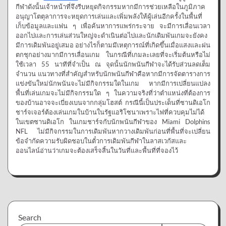
กีฬาดังนั้นเจ้าหน้าที่จึงรีบหยุดกิจกรรมหากมีการช่วยเหลือในภูมิภาค
อนุญาโตตุลาการจะหยุดการเล่นและเพิ่มพลังให้ผู้เล่นอีกครั้งในพื้นที่
เก็บข้อมูลและแฟน ๆ เพื่อค้นหาการแพร่กระจาย จะมีการเลื่อนเวลา
ออกไปและการเล่นส่วนใหญ่จะดำเนินต่อไปและนักเดิมพันเกมจะยังคง
มีการเดิมพันอยู่เสมอ อย่างไรก็ตามมีเหตุการณ์ที่เกิดขึ้นเมื่อแสงและฝน
ตกชุกอย่างมากมีการเลื่อนเกม ในกรณีที่เกมละเลยที่จะเริ่มต้นหรือไม่
ใช้เวลา 55 นาทีที่จำเป็น ณ จุดนั้นนักพนันกีฬาจะได้รับส่วนลดเต็ม
จำนวน แนวทางที่สำคัญสำหรับนักพนันกีฬาคือหากมีการจัดตารางการ
แข่งขันใหม่นักพนันจะไม่มีกิจกรรมใดในเกม หากมีการเปลี่ยนแปลง
พื้นที่เล่นเกมจะไม่มีกิจกรรมใด ๆ ในความจริงที่ว่าตำแหน่งที่ต้องการ
ของบ้านอาจจะเบี่ยงเบนจากกลุ่มโฮสต์ กรณีนี้เป็นประเด็นที่ซานดิเอโก
ชาร์จเจอร์ต้องเล่นเกมในบ้านในรัฐแอริโซนาเพราะไฟที่ควบคุมไม่ได้
ในเขตซานดิเอโก ในเกมชาร์จกับนักพนันกีฬาของ Miami Dolphins
NFL ไม่มีกิจกรรมในการเดิมพันหากวางเดิมพันก่อนที่พื้นที่จะเปลี่ยน
ข้อจำกัดความรับผิดชอบในตั๋วการเดิมพันกีฬาในลาสเวกัสและ
ออนไลน์อ่านว่าเกมจะต้องเสร็จสิ้นในวันที่และพื้นที่ที่จองไว้
Search