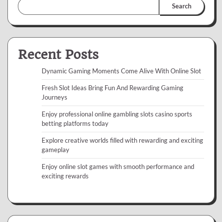
Search
Recent Posts
Dynamic Gaming Moments Come Alive With Online Slot
Fresh Slot Ideas Bring Fun And Rewarding Gaming
Journeys
Enjoy professional online gambling slots casino sports
betting platforms today
Explore creative worlds filled with rewarding and exciting
gameplay
Enjoy online slot games with smooth performance and
exciting rewards