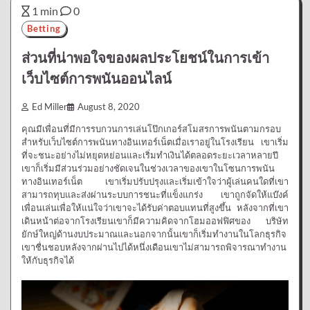
1 min
0
Betting
ส่วนที่น่าพอใจของผลประโยชน์ในการเข้า
เว็บไซต์การพนันออนไลน์
Ed Miller
August 8, 2020
คุณมีเพื่อนที่มีการรบกวนการเล่นโป๊กเกอร์สโมสรการพนันตามกรอบ
สำหรับเว็บไซต์การพนันทางอินเทอร์เน็ตเมื่อเราอยู่ในโรงเรียน เขาเริ่ม
ที่จะชนะอย่างไม่หยุดหย่อนและเริ่มทำเงินได้ตลอดระยะเวลาหลายปี
เขาก็เริ่มมีส่วนร่วมอย่างชัดเจนในช่วงเวลาของเขาในโซนการพนัน
ทางอินเทอร์เน็ต เขาเริ่มปรับปรุงและเริ่มเข้าใจว่าผู้เล่นคนใดที่เขา
สามารถทุบและส่งผ่านระบบการชนะที่แข็งแกร่ง เขาถูกจัดให้แบ๊งค์
เพื่อนเล่นเพื่อให้แน่ใจว่าเขาจะได้รับค่าตอบแทนที่สูงขึ้น หลังจากที่เขา
เดินหน้าต่อจากโรงเรียนเขาก็มีความคิดจากโฮมออฟฟิศของ บริษัท
ยักษ์ใหญ่ด้านงบประมาณและนอกจากนั้นเขาก็เริ่มทำงานในโลกธุรกิจ
เขาชื่นชอบหลังจากผ่านไปได้หนึ่งเดือนเขาไม่สามารถพิจารณาทำงาน
ให้กับธุรกิจได้