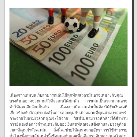
เนื่องจากเกมบนเว็บสามารถเล่นได้ทุกที่ทุกเวลามันอาจเหมาะกับคุณ
บางทีคุณอาจจะตกตะลึงที่จะเล่นได้ซักพัก การเล่นเป็นเวลานานอาจ
ทำให้คุณเสียเงินเป็นตัน เนื่องจากมีความจำเป็นต้องได้รับเงินสดที่
เกี่ยวข้องกับวัตถุประสงค์ในการควบคุมกับเป้าหมายที่คุณสามารถแพร่
กระจายไปตามเวลาที่คุณจะใช้จ่าย วิธีที่ไม่สามารถหักล้างได้สำหรับ
การยืนยงคือการกำหนดระดับของเงินสดที่คุณจะแข็งค่าและบรรจุด้วย
เวลาที่คุณกำลังจะเล่น สิ่งนี้จะช่วยให้คุณคลายอัตราการใช้จ่ายราย
ชั่วโมงซึ่งตามเส้นเหล่านี้เชื่อมต่อกับคุณเพื่อเลือกระดับของเกมสโมสร