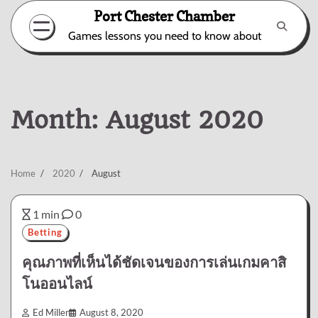
Skip
Port Chester Chamber
to
Games lessons you need to know about
content
Month:
August 2020
Home
2020
August
1 min
0
Betting
คุณภาพที่เห็นได้ชัดเจนของการเล่นเกมคาสิ
โนออนไลน์
Ed Miller
August 8, 2020