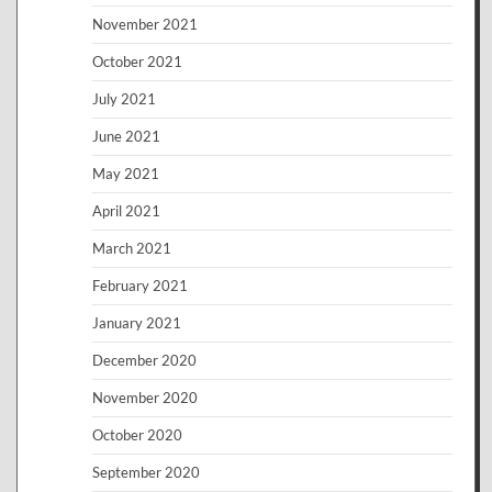
November 2021
October 2021
July 2021
June 2021
May 2021
April 2021
March 2021
February 2021
January 2021
December 2020
November 2020
October 2020
September 2020