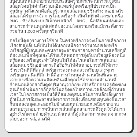
แบ่งปันเทคนิคเกี่ยวกับวิธีประสบความสำเร็จในการแข่งขัน
สล็อตโดยไม่คำนึงว่าบนอินเทอร์เน็ตหรือภูมิประเทศเป็น
ศูนย์กลางสิ่งแรกคือต้องรู้ว่าเกมสล็อตแมชชีนทำงานอย่างไร
สล็อตได้รับการจัดการโดยเครื่องกำเนิดไฟฟ้าตัวเลขสุ่มหรือ
ซึ่งเป็นระบบอิเล็กทรอนิกส์
นี้เปลี่ยนแปลงและ
RNG
RNG
สามารถกำหนดเอฟเฟกต์ของเกมโดยรวมหรือแม้กระทั่งการ
รวมกัน
ครั้งทุกๆวินาที
1,000
ต่อไปนี้ดูตารางการใช้จ่ายในครัวหรืออาจจะเป็นการเลือกการ
เรียงสับเปลี่ยนที่เป็นไปได้นอกเหนือจากจำนวนปัจจัยหรือ
เหรียญที่ผู้เล่นแต่ละคนอาจจะจ่ายพยายามหาจำนวนเหรียญที่
ต้องเล่นเพื่อที่คุณจะได้รับแจ็คพอตการยุ่งกับเหรียญเพียงหนึ่ง
หรือสองเหรียญจะทำให้คุณไม่ได้อะไรเลยในการเล่นเกม
สล็อตแมชชีนอย่างกระตือรือร้นให้ค้นหาอุปกรณ์ที่ให้การ
ชำระเงินที่ดีที่สุดสำหรับการลงทุนแต่ละเหรียญและทุกๆ
เหรียญเทคนิคที่ดีกว่านี้คือการกำหนดจำนวนเงินที่เฉพาะ
เจาะจงเพื่อความเพลิดเพลินเมื่อคุณใช้ครบตามจำนวนที่
กำหนดแล้วอย่าดึงดูดปริมาณจากกระเป๋าหรือบัตรเครดิตของ
คุณอีกดำเนินการอีกครั้งในครั้งต่อไปสภาพแวดล้อมที่กำหนด
เวลาในโอกาสอาจเป็นวิธีที่สมเหตุสมผลในการหลีกเลี่ยงการ
ดำเนินการล้มละลายหลังจากการแจ้งเตือนของคุณดังขึ้นเวลา
ก็หมดลงหยุดและออกไปข้างนอกหน่วยนอกเหนือจากผ่าน
สถานประกอบการพนันการเล่นสล็อตสามารถดึงดูดใจได้มาก
อย่างไรก็ตามด้วยคำแนะนำเหล่านี้ผู้เล่นสามารถหลุดจากกรง
เล็บของการล่อลวงได้