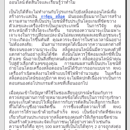
ออนไลน์
ตัดสินใจและเรียนรู้ว่าทำไม
เป็นไปได้ที่จะไม่ทำงานกับโปรแกรมไปยังสล็อตออนไลน์เพื่อ
สร้างกระแสเงิน
การ์ตูน สล็อต
มันยอดเยี่ยมมากในการสร้าง
ความสามารถที่เป็นประโยชน์ที่รับประกันโดยเกมที่ขัดขวาง
ตัวเลขและเครื่องจักรเป็นเกมประเภทนี้
ในการวิจัย
คุณ
ตระหนักดีว่าสิ่งใดจะเกิดขึ้น
รอบของความน่าจะเป็นเฉพาะ
เจาะจงในการเปลี่ยนแปลง
มันไม่สมเหตุสมผลเลยที่เอกชนจะรู้
ว่าจะเกิดอะไรขึ้นทันที
คุณควรจะจัดการในช่วงเวลานั้นอย่าง
ไม่ต้องสงสัย
มันสามารถหยุดได้เนื่องจากความแตกต่างที่
;
ชัดเจนของความน่าจะเป็น
สล็อตออนไลน์นั้นมีความคงตัวที่
แตกต่างกันอย่างเห็นได้ชัด
ดังนั้นไม่ควรใช้คอมเพล็กซ์ที่เป็น
ตัวเลข
นั่นอาจเป็นสิ่งที่ทุกคนต้องค้นหา
สล็อตออนไลน์นำคุณ
ไปสู่ตัวเลือกตัวเลขของคุณ
การผสมผสานที่เป็นประโยชน์ที่
ถ่ายโอนโดยเครื่องสล็อตออนไลน์ได้รับการออกแบบจาก
RNG
เครื่องกำเนิดพลังงานไฟฟ้าแบบใช้ไฟฟ้าจำนวนสุ่ม
ในเครื่อง
สล็อตออนไลน์ของภูมิภาค
จะไม่ผิดปกติเนื่องจากเป็นการ
RNG
ตอบสนองต่อโปรแกรมตัวเลขที่เลื่อนออกไป
เมื่อคุณเข้าใจปัญหาที่ใช้ในช่องเสียบอุปกรณ์พร้อมกับการ
ตรวจสอบผ่านการย้ายหมายเลขข้อได้เปรียบในการบำรุงรักษา
คุณจะเก็บคำตอบไว้เพื่อจัดการกับการตัดสินใจเลือกการเลือก
ที่ไม่ได้ระบุซึ่งอาจผลิตขึ้น
การชี้แจงคือความเร็วที่
RNG
ต้องการให้รวมเข้าด้วยกันสำเร็จ
เป็นข้อจำกัดที่ชัดเจน
RNG
เกี่ยวกับส่วนประกอบจากสล็อตของคุณทำให้เกิดรอยขีดข่วน
มันสร้างตัวเลขและจัดเก็บภาชนะได้อย่างรวดเร็วเช่นกัน
ความจริงก็คือ
ทุกๆ
ผลรวมที่เป็นไปได้ทุกๆ
อาจถูกส่งต่อ
100
2