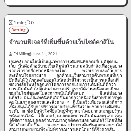
1 min
0
Betting
จำนวนฟีเจอร์ที่เพิ่มขึ้นด้วยเว็บไซต์คาสิโน
Ed Miller
June 11, 2021
เกมคลับออนไลน์เป็นแนวทางการเดิมพันที่ยอดเยี่ยมที่สุดบน
เว็บ
นั่นคือคำอธิบายเว็บเดิมพันโซนเกมคลับกำลังเฟื่องฟูอย่าง
รวดเร็วจากอีกฟากหนึ่งของโลก
พวกเขาจบลงด้วยการ
สะเทือนใจอย่างมาก
ลูกค้าบนเว็บสามารถค้นหาเกมที่เขา
ยึดถือได้ในโซนคลับออนไลน์เหล่านี้ไม่ว่าจะเป็นการเคลื่อนที่
ของวงล้อไพ่หรือลูกเต๋าโดยการออกแบบการเดิมพันที่ดีกว่า
การเดิมพันทั่วไปผู้เล่นสามารถสร้างรายได้ส่วนหนึ่งและเยี่ยม
ชมเว็บไซต์ของสโมสรการพนันได้ทั้งหมด
มีเสน่ห์อย่าง
แท้จริง
มันเป็นเทคนิคที่เกิดขึ้นมากกว่าหนึ่งครั้งสำหรับการพูด
คุยในสภาคองเกรสและสิ่งต่าง
ๆ
ก็เป็นจริงเพียงพอแล้วที่การ
สนับสนุนได้รับการพิจารณาอย่างแท้จริงว่าจะช่วยการเดิมพัน
ระดับ
ซึ่งเป็นหัวใจที่ยิ่งใหญ่ที่พวกเขาโดยมากและชอบร้าน
III
พนันออนไลน์
โป๊กเกอร์
แบล็คแจ็คการเดิมพันและรูเล็ต
เห็น
–
,
ได้ชัดว่ากลุ่มบุคคลจำนวนมากถูกติดตามอย่างแท้จริงโดยที่สิ่ง
นี้กำลังจะเกิดขึ้น
พวกเขามองว่าการเดิมพันและพวกเขาไม่
–
สามารถพยายามที่จะไม่พิจารณาว่าเหตุใดปาร์ตี้จึงควรสั่น