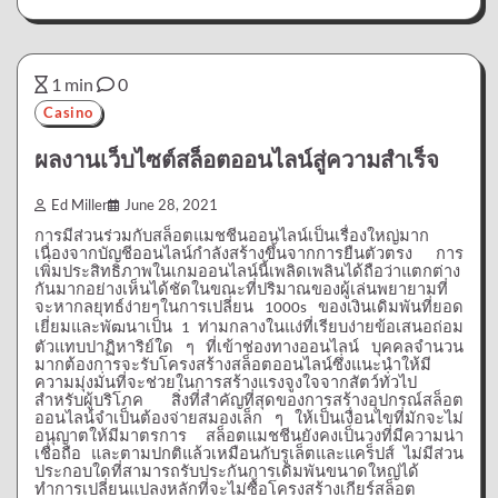
1 min
0
Casino
ผลงานเว็บไซต์สล็อตออนไลน์สู่ความสำเร็จ
Ed Miller
June 28, 2021
การมีส่วนร่วมกับสล็อตแมชชีนออนไลน์เป็นเรื่องใหญ่มาก
เนื่องจากบัญชีออนไลน์กำลังสร้างขึ้นจากการยืนตัวตรง
การ
เพิ่มประสิทธิภาพในเกมออนไลน์นี้เพลิดเพลินได้ถือว่าแตกต่าง
กันมากอย่างเห็นได้ชัดในขณะที่ปริมาณของผู้เล่นพยายามที่
จะหากลยุทธ์ง่ายๆในการเปลี่ยน
ของเงินเดิมพันที่ยอด
1000s
เยี่ยมและพัฒนาเป็น
ท่ามกลางในแง่ที่เรียบง่ายข้อเสนอถ่อม
1
ตัวแทบปาฏิหาริย์ใด
ๆ
ที่เข้าช่องทางออนไลน์
บุคคลจำนวน
มากต้องการจะรับโครงสร้างสล็อตออนไลน์ซึ่งแนะนำให้มี
ความมุ่งมั่นที่จะช่วยในการสร้างแรงจูงใจจากสัตว์ทั่วไป
สำหรับผู้บริโภค
สิ่งที่สำคัญที่สุดของการสร้างอุปกรณ์สล็อต
ออนไลน์จำเป็นต้องจ่ายสมองเล็ก
ๆ
ให้เป็นเงื่อนไขที่มักจะไม่
อนุญาตให้มีมาตรการ
สล็อตแมชชีนยังคงเป็นวงที่มีความน่า
เชื่อถือ
และตามปกติแล้วเหมือนกับรูเล็ตและแคร็ปส์
ไม่มีส่วน
ประกอบใดที่สามารถรับประกันการเดิมพันขนาดใหญ่ได้
ทำการเปลี่ยนแปลงหลักที่จะไม่ซื้อโครงสร้างเกียร์สล็อต