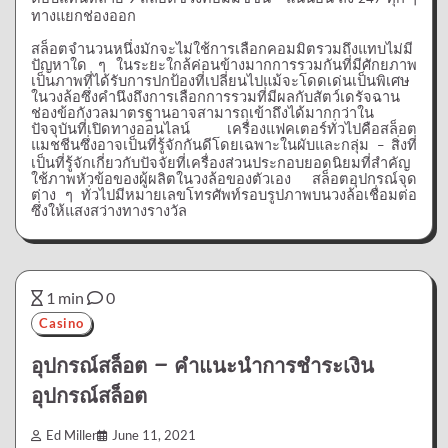
ทางแยกช่องออก
สล็อตจำนวนหนึ่งมักจะไม่ใช้การเลือกคอมมิตรวมถึงแทบไม่มี
ปัญหาใด
ๆ
ในระยะใกล้ค่อนข้างมากการรวมกันที่มีศักยภาพ
เป็นภาพที่ได้รับการปกป้องที่เปลี่ยนไปแม้จะโดดเด่นเป็นพิเศษ
ในวงล้อซึ่งคำนึงถึงการเลือกการรวมที่มีผลกับสัตว์เดรัจฉาน
ช่องข้อกังวลมาตรฐานอาจสามารถเข้าถึงได้มากกว่าใน
ปัจจุบันที่เปิดทางออนไลน์
เครื่องแฟคเตอร์ทั่วไปคือสล็อต
แมชชีนซึ่งอาจเป็นที่รู้จักกันดีโดยเฉพาะในผับและกลุ่ม
สิ่งที่
–
เป็นที่รู้จักเกี่ยวกับปัจจัยที่เครื่องส่วนประกอบยอดนิยมที่สำคัญ
ใช้ภาพหัวข้อของผู้ผลิตในวงล้อของตัวเอง
สล็อตอุปกรณ์จุด
ต่าง
ๆ
ทั่วไปมีหมายเลขโทรศัพท์รอบรูปภาพบนวงล้อเชื่อมต่อ
ซึ่งให้แสงสว่างทางรางวัล
1 min
0
Casino
อุปกรณ์สล็อต – คำแนะนำการชำระเงิน
อุปกรณ์สล็อต
Ed Miller
June 11, 2021