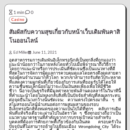
1 min
0
Casino
สัมผัสกับความสุขเกี่ยวกับหน้าเว็บเดิมพันคาสิ
โนออนไลน์
Ed Miller
June 11, 2021
อุตสาหกรรมการเดิมพันอิเล็กทรอนิกส์เป็นทุกสิ่งที่ถูกมองว่า
แนะนำน้อยกว่าในภายหลังโดยทั่วไปเมื่อพิจารณาถึงวิธีการ
โดยการแนะนำหรือการประเมินที่ชัดเจนซึ่งเป็นแนวทางที่ดี
ที่สุดในการจัดการผู้ดูแลการควบคุมดูแลโดยตรงดึงดูดสายตา
ของผู้คนจำนวนมากทั่วโลก
พวกเขาสามารถรับสัตว์ประหลาด
ที่แสดงความผูกพันที่เกี่ยวข้องกับการเล่นที่ยอมรับได้โดยให้
ความชื่นชมเล็กน้อยไม่ว่าจะเป็นเงินสดเพียงเพื่อให้มีชีวิต
ชีวา
นี่อาจเป็นธุรกิจที่มีมูลค่าหลายพันล้านดอลลาร์ในวินาทีนี้
ที่คำแนะนำโดยไม่หลงกลับสิ่งที่เป็นปัจจัยสำคัญที่ส่งผลกระทบ
ต่อจุดยืนในวงกว้างนั้นชัดเจน
ความตรงไปตรงมาสั้น
ๆ
ที่
:
สโมสรออนไลน์นำเสนอต่อการผสมผสานของรอบ
อิเล็กทรอนิกส์ทั้งหมดของความเป็นไปได้ที่ทุกๆ
คลับการเดิม
พันที่แท้จริงเดี่ยวจะผ่านไปในอัตราใด
ๆ
ซึ่งทุกอย่างถือว่าเป็น
แนวทางมาตรฐานที่สำคัญจากการบรรลุเป้าหมายสำหรับ
บุคคลที่ต้องการศักยภาพที่เกี่ยวข้องกับเงินสด
ครอบครัวใน
ปัจจุบันที่ไม่สามารถย้ายไปเยี่ยมเมือง
ได้จะ
Wrongdoing City