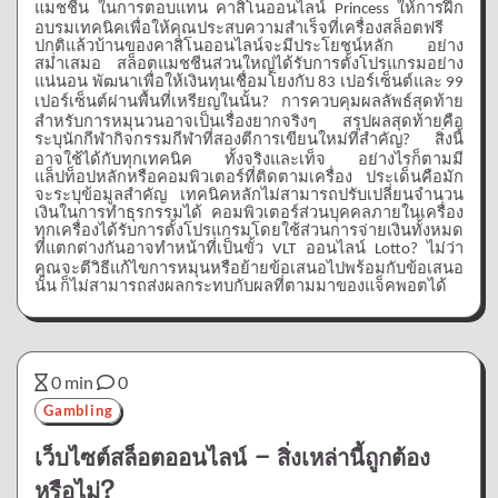
แมชชีน
ในการตอบแทน
คาสิโนออนไลน์
ให้การฝึก
Princess
อบรมเทคนิคเพื่อให้คุณประสบความสำเร็จที่เครื่องสล็อตฟรี
ปกติแล้วบ้านของคาสิโนออนไลน์จะมีประโยชน์หลัก
อย่าง
สม่ำเสมอ
สล็อตแมชชีนส่วนใหญ่ได้รับการตั้งโปรแกรมอย่าง
แน่นอน
พัฒนาเพื่อให้เงินทุนเชื่อมโยงกับ
เปอร์เซ็นต์และ
83
99
เปอร์เซ็นต์ผ่านพื้นที่เหรียญในนั้น
การควบคุมผลลัพธ์สุดท้าย
?
สำหรับการหมุนวนอาจเป็นเรื่องยากจริงๆ
สรุปผลสุดท้ายคือ
ระบุนักกีฬากิจกรรมกีฬาที่สองตีการเขียนใหม่ที่สำคัญ
สิ่งนี้
?
อาจใช้ได้กับทุกเทคนิค
ทั้งจริงและเท็จ
อย่างไรก็ตามมี
แล็ปท็อปหลักหรือคอมพิวเตอร์ที่ติดตามเครื่อง
ประเด็นคือมัก
จะระบุข้อมูลสำคัญ
เทคนิคหลักไม่สามารถปรับเปลี่ยนจำนวน
เงินในการทำธุรกรรมได้
คอมพิวเตอร์ส่วนบุคคลภายในเครื่อง
ทุกเครื่องได้รับการตั้งโปรแกรมโดยใช้ส่วนการจ่ายเงินทั้งหมด
ที่แตกต่างกันอาจทำหน้าที่เป็นขั้ว
ออนไลน์
ไม่ว่า
VLT
Lotto?
คุณจะตีวิธีแก้ไขการหมุนหรือย้ายข้อเสนอไปพร้อมกับข้อเสนอ
นั้น
ก็ไม่สามารถส่งผลกระทบกับผลที่ตามมาของแจ็คพอตได้
0 min
0
Gambling
เว็บไซต์สล็อตออนไลน์ – สิ่งเหล่านี้ถูกต้อง
หรือไม่?