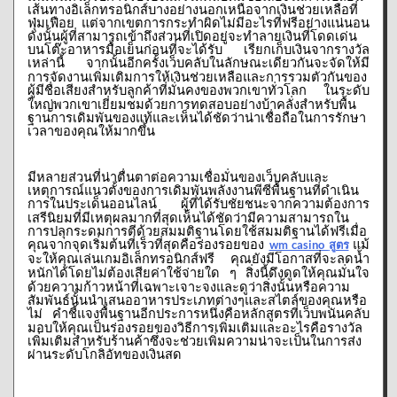
เส้นทางอิเล็กทรอนิกส์บางอย่างนอกเหนือจากเงินช่วยเหลือที่
ฟุ่มเฟือย
แต่จากเขตการกระทำผิดไม่มีอะไรที่ฟรีอย่างแน่นอน
ดังนั้นผู้ที่สามารถเข้าถึงส่วนที่เปิดอยู่จะทำลายเงินที่โดดเด่น
บนโต๊ะอาหารมื้อเย็นก่อนที่จะได้รับ
เรียกเก็บเงินจากรางวัล
เหล่านี้
จากนั้นอีกครั้งเว็บคลับในลักษณะเดียวกันจะจัดให้มี
การจัดงานเพิ่มเติมการให้เงินช่วยเหลือและการรวมตัวกันของ
ผู้มีชื่อเสียงสำหรับลูกค้าที่มั่นคงของพวกเขาทั่วโลก
ในระดับ
ใหญ่พวกเขาเยี่ยมชมด้วยการทดสอบอย่างบ้าคลั่งสำหรับพื้น
ฐานการเดิมพันของแท้และเห็นได้ชัดว่าน่าเชื่อถือในการรักษา
เวลาของคุณให้มากขึ้น
มีหลายส่วนที่น่าตื่นตาต่อความเชื่อมั่นของเว็บคลับและ
เหตุการณ์แนวตั้งของการเดิมพันพลังงานพีซีพื้นฐานที่ดำเนิน
การในประเด็นออนไลน์
ผู้ที่ได้รับชัยชนะจากความต้องการ
เสรีนิยมที่มีเหตุผลมากที่สุดเห็นได้ชัดว่ามีความสามารถใน
การปลุกระดมการตีด้วยสมมติฐานโดยใช้สมมติฐานได้ฟรีเมื่อ
คุณจากจุดเริ่มต้นที่เร็วที่สุดคือร่องรอยของ
wm casino
แม้
สูตร
จะให้คุณเล่นเกมอิเล็กทรอนิกส์ฟรี
คุณยังมีโอกาสที่จะลดน้ำ
หนักได้โดยไม่ต้องเสียค่าใช้จ่ายใด
ๆ
สิ่งนี้ดึงดูดให้คุณมั่นใจ
ด้วยความก้าวหน้าที่เฉพาะเจาะจงและดูว่าสิ่งนั้นหรือความ
สัมพันธ์นั้นนำเสนออาหารประเภทต่างๆและสไตล์ของคุณหรือ
ไม่
คำชี้แจงพื้นฐานอีกประการหนึ่งคือหลักสูตรที่เว็บพนันคลับ
มอบให้คุณเป็นร่องรอยของวิธีการเพิ่มเติมและอะไรคือรางวัล
เพิ่มเติมสำหรับร้านค้าซึ่งจะช่วยเพิ่มความน่าจะเป็นในการส่ง
ผ่านระดับโกลิอัทของเงินสด