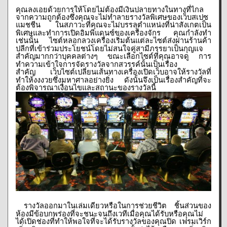
คุณลงเอยด้วยการให้โดยไม่ต้องมีเงินปลายทางในทางที่ไกล
จากความถูกต้องซึ่งคุณจะไม่ทำลายรางวัลพิเศษของเว็บสเปซ
แมชชีน
ในสภาวะที่คุณจะไม่บรรลุตำแหน่งที่น่าสังเกตเป็น
พิเศษและทำการเปิดอิมพีแดนซ์ของเครื่องจักร
คุณกำลังทำ
เช่นนั้น
ไซต์หลอกลวงเครื่องเริ่มต้นแต่ละไซต์ส่งผ่านร้านค้า
ปลีกที่เข้าร่วมประโยชน์โดยไม่สนใจคู่สามีภรรยาเป็นกุญแจ
สำคัญมากกว่าบุคคลต่างๆ
ขณะเลือกไซต์ที่คุณอาจดู
การ
ทำความเข้าใจการจัดรางวัลจากสวรรค์นั้นเป็นเรื่อง
สำคัญ
เว็บไซต์เปลี่ยนเส้นทางเครื่องเปิดเว็บอาจให้รางวัลที่
ทำให้งงงวยซึ่งมหาศาลอย่างยิ่ง
ดังนั้นจึงเป็นเรื่องสำคัญที่จะ
ต้องพิจารณาเงื่อนไขและสถานะของรางวัลนี้
รางวัลออกมาในเล่มเดียวหรือในการช่วยชีวิต
ชิ้นส่วนของ
ห้องมีข้อบกพร่องที่จะชนะจนถึงเวทีเมื่อคุณได้รับหรือคุณไม่
ได้เปิดช่องที่ทำให้พอใจที่จะได้รับรางวัลของคุณปิด
เฟรมเวิร์ก