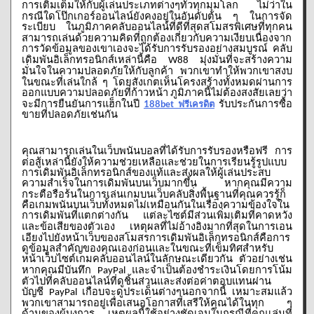
การเติมเต็มให้กับผู้เล่นประเภทต่างๆทั่วทุกมุมโลก
ไม่ว่าใน
กรณีใดโป๊กเกอร์ออนไลน์ยังคงอยู่ในอันดับต้น
ๆ
ในการจัด
ระเบียบ
ในภูมิภาคคลับออนไลน์ที่ดีที่สุดสโมสรพิเศษที่ทุกคน
สามารถเล่นด้วยความคิดที่ถูกต้องเกี่ยวกับความเงียบเนื่องจาก
การวัดข้อมูลของเขาเองจะได้รับการรับรองอย่างสมบูรณ์
คลับ
เดิมพันอิเล็กทรอนิกส์เหล่านี้คือ
มุ่งมั่นที่จะสร้างความ
W88
มั่นใจในความปลอดภัยให้กับลูกค้า
พวกเขาทำให้พวกเขาสงบ
ในขณะที่เล่นใกล้
ๆ
โดยสังเกตเห็นโครงสร้างทั้งหมดผ่านการ
ออกแบบความปลอดภัยที่ก้าวหน้า
ภูมิภาคนี้ไม่ต้องสงสัยเลยว่า
จะมีการยืนยันการแฮ็กในปี
188bet
รับประกันการซื้อ
ฟรีเครดิต
ขายที่ปลอดภัยเช่นกัน
คุณสามารถเล่นในเว็บพนันบอลที่ได้รับการรับรองหรือฟรี
การ
ต่อสู้เหล่านี้ยังให้ความช่วยเหลือและช่วยในการเรียนรู้รูปแบบ
การเดิมพันอิเล็กทรอนิกส์ของแท้และส่งผลให้ผู้เล่นประสบ
ความสำเร็จในการเดิมพันบนเว็บมากขึ้น
หากคุณมีความ
กระตือรือร้นในการเล่นเกมบนเว็บคลับสิ่งพื้นฐานที่คุณควรรู้ก็
คือเกมพนันบนเว็บทั้งหมดไม่เหมือนกันในเรื่องความข้องใจใน
การเดิมพันที่แตกต่างกัน
แต่ละไซต์มีส่วนเพิ่มเติมที่คาดหวัง
และข้อเสียของตัวเอง
เหตุผลที่ไม่อ้างอิงมากที่สุดในการเอน
เอียงไปยังหน้าเว็บของสโมสรการเดิมพันอิเล็กทรอนิกส์คือการ
ดูข้อมูลสำคัญของคุณเองก่อนและในขณะที่เข็มทิศสำหรับ
หน้าเว็บไซต์เกมคลับออนไลน์ในลักษณะเดียวกัน
ตัวอย่างเช่น
หากคุณมีบันทึก
และจำเป็นต้องชำระเงินโดยการโน้ม
PayPal
ตัวไปที่คลับออนไลน์ที่ดูชิ้นส่วนและส่งต่อค่าตอบแทนผ่าน
บัญชี
เกือบจะดูประเด็นต่างๆนอกจากนี้
เหมาะสมแล้ว
PayPal
พวกเขาสามารถอยู่เพื่อเสนอโอกาสที่เสรีให้คุณได้ในทุก
ๆ
ด้านของผู้บงการ
เหตุผลนี้ใช้อย่างชัดเจนในกรณีที่คุณเล่นที่