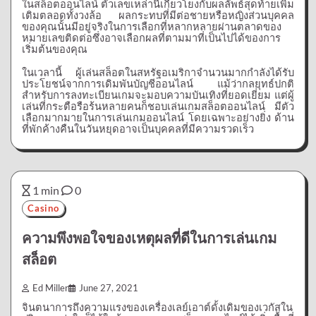
ในสล็อตออนไลน์
ตัวเลขเหล่านี้เกี่ยวโยงกับผลลัพธ์สุดท้ายเพิ่ม
เติมตลอดทั้งวงล้อ
ผลกระทบที่มีต่อชายหรือหญิงส่วนบุคคล
ของคุณนั้นมีอยู่จริงในการเลือกที่หลากหลายผ่านตลาดของ
หมายเลขติดต่อซึ่งอาจเลือกผลที่ตามมาที่เป็นไปได้ของการ
เริ่มต้นของคุณ
ในเวลานี้
ผู้เล่นสล็อตในสหรัฐอเมริกาจำนวนมากกำลังได้รับ
ประโยชน์จากการเดิมพันบัญชีออนไลน์
แม้ว่ากลยุทธ์ปกติ
สำหรับการลงทะเบียนเกมจะมอบความบันเทิงที่ยอดเยี่ยม
แต่ผู้
เล่นที่กระตือรือร้นหลายคนก็ชอบเล่นเกมสล็อตออนไลน์
มีตัว
เลือกมากมายในการเล่นเกมออนไลน์
โดยเฉพาะอย่างยิ่ง
ด้าน
ที่พักค้างคืนในวันหยุดอาจเป็นบุคคลที่มีความรวดเร็ว
1 min
0
Casino
ความพึงพอใจของเหตุผลที่ดีในการเล่นเกม
สล็อต
Ed Miller
June 27, 2021
จินตนาการถึงความแรงของเครื่องเลย์เอาต์ดั้งเดิมของเวกัสใน