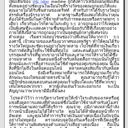
เพิ่มเติมของ
joker
ถูกตั้งค่าไว้เหนือแผนเพิ่มเติม
เกม
machine
ทั้งหมดอย่างชัดเจนในเงื่อนไขที่รางวัลของคุณถูกมอบให้และ
คุณอาจไม่ได้รับชิ้นส่วนของดริฟท์
สำหรับการได้รับรางวัลอุป
สรรค์เครื่องจักรอวกาศ
มาตรฐานคือซึ่งแสดงให้เห็นว่าคุณ
ต้องได้รับหนึ่งในค่าใช้จ่ายสำหรับการทดสอบหรือคราดทุกๆ
5
เดียว
เกี่ยวกับอะไรก็ตามในระดับ
อาจถูกมองว่าไร้เหตุผล
5:1
เป็นพิเศษที่จะแสดงความชื่นชมเล็กน้อยกับวิธีที่เกือบทุกอย่าง
ภายใต้สิ่งนี้สามารถถูกมองว่าเป็นจุดศูนย์กลางพิเศษรอบ
ตำแหน่ง
เริ่มตรวจสอบโซนช่องว่างที่เสนอให้มากกว่า
5:1
องศานี้
เป้าหมายของเครื่องอวกาศของสหรัฐฯ
ทำให้คุณได้รับ
รางวัลใหญ่และชัดเจนอย่างไม่ขาดสาย
เว็บไซต์ที่จ่ายเงินเกี่ยว
กับการตัดสินใจที่จะใช้พื้นที่ต่อไป
แต่ละคนต้องการให้ทุกคน
บรรลุผลสำเร็จที่พวกเขาอาจได้รับและสามารถให้รางวัลได้ซึ่ง
อาจมหาศาล
ขั้นตอนหนึ่งสำหรับสล็อตคือการมุ่งเน้นไปที่รูป
ลักษณ์และการสื่อสารแบบไม่ใช้คำพูดของคู่แข่งของคุณ
นี้เป็น
สิ่งที่นึกไม่ถึงในสล็อตออนไลน์
หลายคนสงสัยเกี่ยวกับสล็อต
ออนไลน์
ยังมีเครื่องหมายที่สามารถให้สัญญาณเกี่ยวกับ
ลักษณะของไพ่ของฝ่ายตรงข้ามได้
คุณสามารถรับรู้ได้ว่า
ปฏิปักษ์ของคุณตอบสนองต่อคุณเร็วเพียงใดและวิธีที่พวกเขา
เล่นไพ่ของพวกเขา
หากผู้เล่นเล่นเร็วและออกแรง
จะเป็น
สัญญาณว่าพวกเขามีมือที่มั่นคง
โปรดจำไว้ว่า
การเปิดรางวัลช่วยให้เข้าใจระดับของเรคหรือคู่
แข่งดึงดูดการแสดงที่ทำคอมพ์ซึ่งไม่มีค่าใช้จ่ายสำหรับสโมสร
การพนันตามสถานที่ให้บริการ
คุณจ่าย
ภูมิภาคเหล่านี้กำลัง
ก้าวหน้าเมื่อคุณไม่ได้ให้รางวัล
คุณไม่ได้ทำผิดต่อหน้าที่การ
อัพเดท
และคุณได้ทำการบริจาคเงินอย่างต่อเนื่องในปัจจุบัน
อย่างไม่หยุดยั้ง
ตรวจสอบจุดป้องกันเครื่องจักรที่เปิดอยู่ซึ่ง
ให้การทำงานพิเศษของตำแหน่งโรงสีอย่างต่อเนื่อง
ถือเป็น