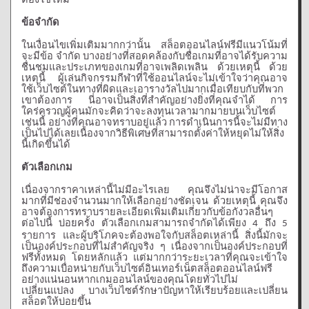
ข้อจำกัด
ในเงื่อนไขเพิ่มเติมมากกว่านั้น
สล็อตออนไลน์ฟรีมีแนวโน้มที่
จะมีข้อ
จำกัด
บางอย่างที่สอดคล้องกับชื่อเกมที่อาจได้รับความ
ชื่นชมและประเภทของเกมที่อาจเพลิดเพลิน
ด้วยเหตุนี้
ด้วย
เหตุนี้
ผู้เล่นกิจกรรมกีฬาที่ใช้ออนไลน์จะไม่เข้าใจว่าคุณอาจ
ใช้เว็บไซต์ในทางที่ผิดและเอารางวัลไปมากเมื่อเทียบกับที่พวก
เขาต้องการ
นี่อาจเป็นสิ่งที่สำคัญอย่างยิ่งที่คุณจำได้
การ
ใคร่ครวญผู้คนมักจะคิดว่าจะลงทุนเวลามากมายบนเว็บไซต์
เช่นนี้
อย่างที่คุณอาจทราบอยู่แล้ว
การดำเนินการนี้จะไม่มีทาง
เป็นไปได้เลยเนื่องจากวิธีพิเศษที่สามารถตั้งค่าให้หยุดไม่ให้สิ่ง
นี้เกิดขึ้นได้
ตัวเลือกเกม
เนื่องจากราคาเหล่านี้ไม่มีอะไรเลย
คุณจึงไม่น่าจะมีโอกาส
มากที่มีช่องจำนวนมากให้เลือกอย่างชัดเจน
ด้วยเหตุนี้
คุณจึง
อาจต้องการทราบรายละเอียดเพิ่มเติมเกี่ยวกับข้อกังวลอื่นๆ
ต่อไปนี้
บ่อยครั้ง
ตัวเลือกเกมสามารถจำกัดได้เพียง
ถึง
4
5
รายการ
และผู้บริโภคจะต้องพอใจกับสล็อตเหล่านี้
สิ่งนี้มักจะ
เป็นองค์ประกอบที่ไม่สำคัญจริง
ๆ
เนื่องจากเป็นองค์ประกอบที่
ฟรีทั้งหมด
โดยหลักแล้ว
แต่มากกว่าระยะเวลาที่คุณจะเข้าใจ
ถึงความเบื่อหน่ายกับเว็บไซต์อินเทอร์เน็ตสล็อตออนไลน์ฟรี
อย่างแน่นอนหากเกมออนไลน์ของคุณโดยทั่วไปไม่
เปลี่ยนแปลง
บางเว็บไซต์รักษาปัญหาให้เรียบร้อยและเปลี่ยน
สล็อตให้บ่อยขึ้น