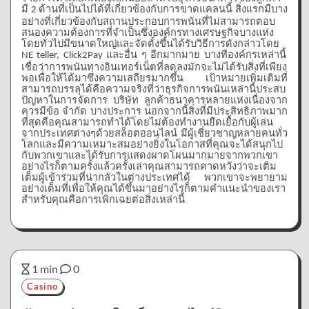
มี
ด้านที่เป็นไปได้ที่เกี่ยวข้องกับการขาดแคลนนี้
สิ่งแรกมีบาง
2 ​​
อย่างที่เกี่ยวข้องกับสถานประกอบการพนันที่ไม่สามารถตอบ
สนองความต้องการที่จำเป็นซึ่งองค์กรทางเศรษฐกิจบางแห่ง
โดยทั่วไปมีขนาดใหญ่และจัดตั้งขึ้นได้รับวิธีการดังกล่าวโดย
และอื่น
ๆ
อีกมากมาย
บางทีองค์กรเหล่านี้
NE teller, Click2Pay
เชื่อว่าการพนันทางอินเทอร์เน็ตที่ลดลงมักจะไม่ได้รับสิ่งที่เพียง
พอเพื่อให้ได้มาซึ่งความเสถียรมากขึ้น
เป้าหมายเพิ่มเติมที่
สามารถบรรลุได้คือความจริงที่ว่าธุรกิจการพนันเหล่านี้ประสบ
ปัญหาในการจัดการ
บริษัท
ลูกค้าธนาคารหลายแห่งเนื่องจาก
ควรมีข้อ
จำกัด
บางประการ
นอกจากนี้สิ่งที่มีประสิทธิภาพมาก
ที่สุดคือคุณสามารถทำได้โดยไม่ต้องทำงานยืดเยื้อกับผู้เล่น
จากประเทศต่างๆด้วยสล็อตออนไลน์
มีผู้เชี่ยวชาญหลายคนทั่ว
โลกและมีความเหมาะสมอย่างยิ่งในโอกาสที่คุณจะได้สนุกไป
กับพวกเขาและได้รับการแสดงผาดโผนมากมายจากพวกเขา
อย่างไรก็ตามครั้งแล้วครั้งเล่าคุณสามารถคาดหวังว่าจะเติม
เต็มผู้เข้าร่วมที่น่ากลัวในต่างประเทศได้
พวกเขาจะพยายาม
อย่างเต็มที่เพื่อให้คุณได้ขึ้นมาอย่างไรก็ตามคำแนะนำของเรา
สำหรับคุณคือการเพิกเฉยต่อสิ่งเหล่านี้
1 min
0
Casino