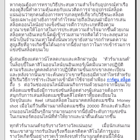
หากคุณต้องการทราบวิธีประสบความสำเร็จกับอุปกรณ์ท่าเรือ
ลองดูสิ่งนี้ทำความคุ้นเคยกับแนวคิดการจ่ายอุปกรณ์สล็อต
แน่นอนว่าทุกคนต้องการทราบกลยุทธ์เกี่ยวกับวิธีชนะสล็อต
โดยเฉพาะอย่างยิ่งการทำกำไรหมายถึงเงินบนฝ่ามือการเล่น
สล็อตออนไลน์อย่างแข็งขันอาจดีกว่าประเภทที่อิงตาม
อาณาเขตให้โอกาสในการประสบความสำเร็จมากขึ้นด้วยเกม
สล็อตทางอินเทอร์เน็ตผู้เข้าร่วมสามารถคิดได้ว่าจะลงทุนล่วง
หน้าเป็นจำนวนเท่าใดดังนั้นพวกเขายังสามารถกำหนดความ
สูญเสียที่อาจเกิดขึ้นได้นอกจากนี้ยังง่ายกว่าในการเข้าร่วมการ
แข่งขันสล็อตบนเว็บ
ผู้เล่นเพียงแค่ดาวน์โหลดเกมและคลิกผ่านปุ่ม
ทัวร์นาเมนต์
‘
‘
ในล็อบบี้ในคาสิโนออนไลน์บนอินเทอร์เน็ตมีแนวทางปฏิบัติ
ตามจริงและบุคคลดังกล่าวปฏิบัติตามขั้นแรกเขาลงทะเบียน
และหลังจากนั้นเขาจะค้นพบว่าเขาหรือเธอมีค่าเท่าไหร่สำหรับ
ผู้ริเริ่มวิธีการชำระเงินทางเข้ามีค่าใช้จ่ายต่ำเพียง
การ์ตูน สล็อต
ถึง
ต่อวันช่องออนไลน์มีแผนกิจกรรมด้วยนอกจากนี้บนเว็บ
5
สล็อตแมชชีนยังมีการแข่งขันสล็อตต่างๆผู้เล่นอาจต้องการ
สนุกกับการเล่นสล็อตแมชชีนคลีโอพัตราที่ยอดเยี่ยมใน
ปัจจุบันและ
เสนอสล็อตในอนาคตสล็อตแมชชีน
Reel
Money
เมื่อไม่กี่วันที่ผ่านมาสล็อตแมชชีน
ลีกและตัวเลือก
shot
20000
เกมออนไลน์อื่นๆอีกมากมายนอกจากนี้ยังมีระดับการแข่งขัน
ในเกมพอร์ตออนไลน์ที่ทำให้ยากและน่าตื่นเต้นมากขึ้น
ทุกทัวร์นาเมนต์รอรับรางวัลรางวัลแน่นอน
เมื่อนักเล่นเกม
!
ชนะเขาสามารถรับเงินจริงหรือเครดิตคาสิโนได้การมอบ
รางวัลเกิดขึ้นอย่างรวดเร็วหลังจบทัวร์นาเมนต์ตอนนี้ให้ฉัน