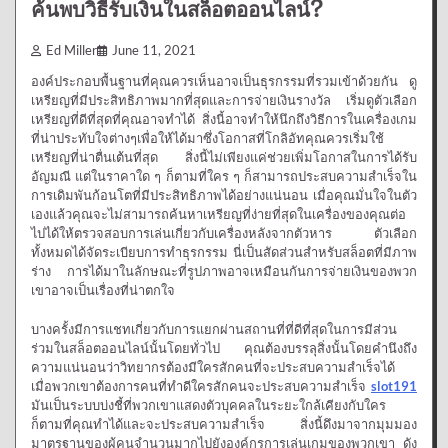
ค้นพบวิธีรับเงินในสล็อตออนไลน์?
Ed Miller
June 11, 2021
องค์ประกอบพื้นฐานที่คุณควรเห็นอาจเป็นธุรกรรมที่รวมเข้าด้วยกัน ดู
เหรียญที่มีประสิทธิภาพมากที่สุดและการจ่ายเงินรางวัล เริ่มดูตัวเลือก
เหรียญที่ดีที่สุดที่คุณอาจทำได้ สิ่งนี้อาจทำให้นึกถึงวิธีการในเครื่องเกม
ที่น่าประทับใจต่างๆเพื่อให้ได้มาซึ่งโอกาสที่โกลิอัทคุณควรเริ่มใช้
เหรียญที่น่าตื่นเต้นที่สุด สิ่งนี้ไม่เพียงแค่ช่วยเพิ่มโอกาสในการได้รับ
อัญมณี แต่ในราคาใด ๆ ก็ตามที่ใคร ๆ ก็สามารถประสบความสำเร็จใน
การเดิมพันก้อนโตที่มีประสิทธิภาพได้อย่างแน่นอน เมื่อคุณมั่นใจในตัว
เองแล้วคุณจะไม่สามารถค้นหาเหรียญที่ง่ายที่สุดในเครื่องของคุณต่อ
ไปได้ให้ตรวจสอบการเล่นเกี่ยวกับเครื่องหลังจากตัวหาร ตัวเลือก
ทั้งหมดได้จัดระเบียบการทำธุรกรรม นี่เป็นสัดส่วนสำหรับสล็อตที่มีภาพ
ร่าง การได้มาในลักษณะที่รูปภาพอาจเหมือนกันการจ่ายเงินของพวก
เขาอาจเป็นเรื่องที่น่าตกใจ
บางครั้งมีการแชทเกี่ยวกับการแยกผ่านสถานที่ที่ดีที่สุดในการมีส่วน
ร่วมในสล็อตออนไลน์นั้นโดยทั่วไป คุณต้องบรรลุสิ่งนั้นโดยคำนึงถึง
ความแน่นอนว่าวิทยากรต้องมีใครสักคนที่จะประสบความสำเร็จได้
เมื่อพวกเขาต้องการคนที่ทำดีใครสักคนจะประสบความสำเร็จ
slot191
มันเป็นระบบบ่งชี้ที่พวกเขาแสดงตัวบุคคลในระยะใกล้เคียงกับใคร
ก็ตามที่คุณทำได้และจะประสบความสำเร็จ สิ่งนี้ดึงมาจากมุมมอง
มาตรฐานของผู้คนจำนวนมากไปยังองค์กรการเล่นเกมของพวกเขา ดัง