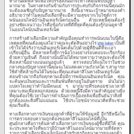
ทำงานผิดพลาดเพื่อให้บรรลุสิ่งนี้มักจะทำให้คุณพบปัญหา
มากมาย
ในทางตรงกันข้ามกับการประสบกับกิจกรรมนี้คุณมัก
จะต้องเผชิญกับปัญหามากมาย
สิ่งนี้เอาชนะเป้าหมายของคำ
อธิบายว่าทำไมคุณถึงเลือกที่จะมีความสุขจากเว็บไซต์การ
พนันออนไลน์บ้านอินเทอร์เน็ตก่อนอื่น
ด้วยเหตุนี้คุณต้องรู้
อย่างชัดเจนว่าอะไรคือข้อกังวลที่ดีที่สุดที่คุณต้องรู้ก่อนดูคาสิ
โนออนไลน์บนอินเทอร์เน็ต
การสร้างตัวเลือกมีความสำคัญเมื่อคุณทำการพนันบนเว็บนี่คือ
เหตุผลที่คุณต้องดูแลไม่ว่าคุณจะตัดสินอย่างไร
joker
เป็นที่
เกม
เข้าใจได้จริงว่าบนอินเทอร์เน็ตเต็มไปด้วยผู้ที่ยินดีที่จะเอา
เปรียบผู้อื่น
มีหลายครั้งที่การฉ้อโกงอย่างรอบคอบจะเรียกร้อง
ด้วยความยินดี
ถึงอย่างนั้นนี่ไม่ได้หมายความว่าคุณจะต้องใช้
สิ่งเหล่านี้อย่างแน่นอนอยู่แล้ว
ตรวจสอบให้แน่ใจว่าในช่วง
กลางของปัญหาเหล่านี้คุณจะไม่แสดงความกังวลใด
ๆ
สามารถ
ใช้คำที่คล้ายกันได้ในขณะที่คุณเล่นคาสิโนทางอินเทอร์เน็ต
ค่อนข้างมากถึงภัยคุกคามเมื่อมีการพนันบนอินเทอร์เน็ต
คุณ
จะค้นพบเงินทุนและการเดิมพันที่ตกอยู่ในอันตราย
มันไม่น่า
แปลกใจเลยว่าทำไมมีคนแย่
ๆ
มากมายที่รอคอยช่วงเวลาที่
เหมาะสมเพื่อหลอกล่อคุณ
ด้วยเหตุนี้จึงมีความสำคัญอย่างยิ่ง
ที่คุณต้องใช้เวลาในการดำเนินการเบื้องหลังเพื่อยืนยันว่าสิ่งที่
ถูกต้องและสิ่งที่ไม่แน่นอน
ใช้ประโยชน์จากแนวคิดที่จะช่วย
คุณเริ่มต้น
ทางเลือกทางการเงินของลูกค้าที่ผู้ร่วมให้ข้อมูลมี
อีกวิธีหนึ่งใน
การตรวจสอบความถูกต้องของคาสิโนออนไลน์ที่เป็น
ศูนย์กลางคือการค้นหาตัวเลือกทางการเงินของผู้ซื้อที่มีให้
คุณ
จะประหลาดใจที่พบว่ามีบ้านคาสิโนออนไลน์มากมายที่จัดหา
รายการตัวเลือกเพียงเล็กน้อยสำหรับธุรกิจธนาคารของลูกค้า