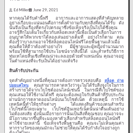
Ed Miller
June 29, 2021
หากคุณได้รับคำนี้ฟรี
อาการและอาการแสดงที่สำคัญหลาย
อย่างเกือบจะแน่นอนคือการตั้งคำถามกับทุกสิ่งที่คุณได้รับ
ดัง
นั้นจึงเป็นเรื่องที่ตรงไปตรงมาซึ่งข้อเท็จจริงเป็นไปได้ซึ่งคุณ
อาจรู้สึกไม่เต็มใจเกี่ยวกับสล็อตเหล่านี้เพื่อเป็นตัวเลือกในการ
อนุญาตให้พวกเขาได้ลองเล่นอย่างเต็มที่
อย่างไรก็ตาม
คุณ
ต้องรู้ว่าบางเกมอาจใช้สล็อตออนไลน์ฟรีโดยพื้นฐานแล้วเมื่อ
คุณคิดให้ดีว่าต้องทำอย่างไร
มีผู้ชายและผู้หญิงจำนวนมาก
พร้อมใช้ที่สามารถใช้ประโยชน์จากสิ่งนี้ได้
และสำหรับวิธีการ
ทุ่มเทโดยสิ้นเชิงที่คุณน่าจะลงเอยด้วยตำแหน่งนั้น
คุณอาจอยู่
ในตำแหน่งที่จะรับเงินได้อย่างแท้จริง
สินค้ารับประกัน
จุดสำคัญอย่างหนึ่งที่คุณอาจต้องการตรวจสอบคือ
สล็อต ถ่าย
บ่อยแค่ไหน
คุณสามารถคาดหวังว่าจะไม่ได้รับสิ่งจูงใจในการ
สร้างรายได้จากเว็บไซต์ออนไลน์เช่นนี้
ในกรณีที่เว็บไซต์ของ
คุณเสนอให้ใช้งานได้ฟรี
คุณจะต้องพอใจกับสินค้าที่รับประกัน
ผ่านนักการตลาดออนไลน์บนเว็บไซต์เน็ต
ด้วยเหตุนี้
การใช้
เทคนิคนี้ทำให้ธุรกิจต่างๆ
ได้แสดงสินค้าของตนสำหรับ
เว็บไซต์นี้โดยเฉพาะ
เว็บไซต์อินเทอร์เน็ตนั้นน่าตื่นเต้นอย่าง
ไม่ต้องสงสัย
ดังนั้นเมื่อรายการนั้นเป็นสิ่งที่คุณชอบ
คุณอาจจะ
มีโอกาสมากขึ้นที่จะมองหาตัวเลือกสำหรับสล็อตออนไลน์ฟรี
ค่าใช้จ่ายเหล่านี้
ข้อเท็จจริงพื้นฐานคือ
คุณจะไม่เห็นคุณค่า
หากรางวัลของคุณมักจะไม่ช่วยให้คุณได้รับกำลังใจอย่างถูก
ต้องใช่ไหม