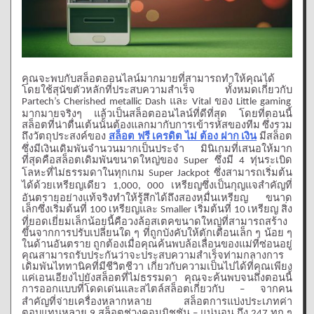
คุณจะพบกับสล็อตออนไลน์มากมายที่สามารถทำให้คุณได้
โดยใช้สุนัขตัวหลักที่ประสบความสำเร็จ
ทั้งหมดเกี่ยวกับ
และ
ของ
Partech’s Cherished metallic Dash
Vital
Little gaming
มากมายจริงๆ
แล้วเป็นสล็อตออนไลน์ที่ดีที่สุด
โดยที่ตอนนี้
สล็อตที่น่าตื่นเต้นนั้นต้องแลกมากับการเข้ารหัสของทีม
ซึ่งรวม
ถึงวัตถุประสงค์ของ
มีสล็อต
สล็อต ฟรี เครดิต ไม่ ต้อง ฝาก เงิน
ซึ่งมีเงินเดิมพันจำนวนมากเป็นประจำ
มินิเกมที่เสนอให้มาก
ที่สุดคือสล็อตเดิมพันขนาดใหญ่ของ
ซึ่งมี
ทุ่นระเบิด
Super
4
โลหะที่ไม่ธรรมดาในทุกเกม
ซึ่งสามารถเริ่มต้น
Super Jackpot
ได้ด้วยเหรียญเดียว
เหรียญซึ่งเป็นกุญแจสำคัญที่
1,000, 000
อันตรายอย่างแท้จริงทำให้รู้สึกได้ถึงสองหมื่นเหรียญ
ขนาด
เล็กซึ่งเริ่มต้นที่
เหรียญและ
เริ่มต้นที่
เหรียญ
สิ่ง
100
Smaller
10
ที่ยอดเยี่ยมเล็กน้อยนี้คือวงล้อสเตคขนาดใหญ่ที่สามารถสร้าง
ขึ้นจากการปรับเปลี่ยนใด
ๆ
ที่ถูกบังคับให้ตักเตือนเล็ก
ๆ
น้อย
ๆ
ในด้านอันตราย
ถูกต้องเมื่อคุณค้นพบล้อเลื่อนของแม่ที่ซ่อนอยู่
คุณสามารถรับประกันว่าจะประสบความสำเร็จท่ามกลางการ
เดิมพันไททานิคที่มีชีวิตชีวา
เกี่ยวกับความเป็นไปได้ที่คุณเพียง
แค่เอนเอียงไปยังสล็อตที่ไม่ธรรมดา
คุณจะค้นพบจนถึงตอนนี้
การออกแบบที่โดดเด่นและสไตล์สล็อตเกี่ยวกับ
จากคน
–
สำคัญที่จ่ายเครื่องหลากหลาย
สล็อตการแบ่งประเภทค่า
ตอบแทนหลาย
สล็อตช่วงคอมมิชชัน
แน่นอน
ถึง
ทุก
ๆ
9
–
247