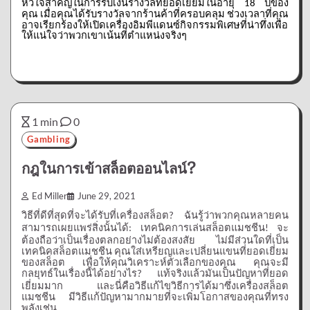
หัวใจสำคัญในการรับเงินรางวัลที่ยอดเยี่ยมในอายุ
ปีของ
18
คุณ
เมื่อคุณได้รับรางวัลจากร้านค้าที่ครอบคลุม
ช่วงเวลาที่คุณ
อาจเรียกร้องให้เปิดเครื่องอิมพีแดนซ์กิจกรรมพิเศษที่น่าทึ่งเพื่อ
ให้แน่ใจว่าพวกเขาเน้นที่ตำแหน่งจริงๆ
1 min
0
Gambling
กฎในการเข้าสล็อตออนไลน์?
Ed Miller
June 29, 2021
วิธีที่ดีที่สุดที่จะได้รับที่เครื่องสล็อต
ฉันรู้ว่าพวกคุณหลายคน
?
สามารถเผยแพร่สิ่งนั้นได้
เทคนิคการเล่นสล็อตแมชชีน
จะ
:
!
ต้องถือว่าเป็นเรื่องตลกอย่างไม่ต้องสงสัย
ไม่มีส่วนใดที่เป็น
เทคนิคสล็อตแมชชีน
คุณใส่เหรียญและเปลี่ยนแขนที่ยอดเยี่ยม
ของสล็อต
เพื่อให้คุณวิเคราะห์ตัวเลือกของคุณ
คุณจะมี
กลยุทธ์ในเรื่องนี้ได้อย่างไร
แท้จริงแล้วมันเป็นปัญหาที่ยอด
?
เยี่ยมมาก
และนี่คือวิธีแก้ไขวิธีการได้มาซึ่งเครื่องสล็อต
แมชชีน
มีวิธีแก้ปัญหามากมายที่จะเพิ่มโอกาสของคุณที่ทรง
พลังเช่น