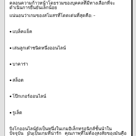
คลอนความก้าวหน้าโดยรวมของบุคคลที่มีทางเลือกที่จะ
ดำเนินการยืนยันเล็กน้อย
แน่นอนว่าเกมของสโมสรที่โดดเด่นที่สุดคือ
: –
แบล็คแจ็ค
•
เล่นลูกเต๋าชนิดหนึ่งออนไลน์
•
บาคาร่า
•
สล็อต
•
โป๊กเกอร์ออนไลน์
•
รูเล็ต
•
บิงโกออนไลน์ยังเป็นหนึ่งในเกมอิเล็กทรอนิกส์ชั้นนำใน
ปัจจุบัน
มันเป็นเกมที่น่ารัก
คุณภาพที่ไม่ต้องสงสัยของมันคือ