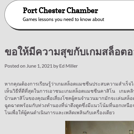
Skip
Port Chester Chamber
to
content
Games lessons you need to know about
ขอให้มีความสุขกับเกมสล็อต
Posted on
June 1, 2021
by
Ed Miller
หากคุณต้องการเรียนรู้ว่าเกมสล็อตแมชชีนประสบความสำเร็จได้
เห็นวิธีที่ดีที่สุดในการเอาชนะเกมสล็อตแมชชีนคาสิโน เกมคลิ
บ้านคาสิโนของคุณเพื่อเสี่ยงโชคผู้คนจำนวนมากมักจะเล่นสล
ฉูดฉาดพร้อมกับท่วงทำนองที่น่าดึงดูดซึ่งมีแนวโน้มที่นอกเหน
โนเพื่อให้ผู้คนดำเนินการและเพลิดเพลินกับเครื่องเดียว