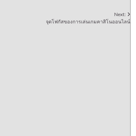
Next:
จุดโฟกัสของการเล่นเกมคาสิโนออนไลน์