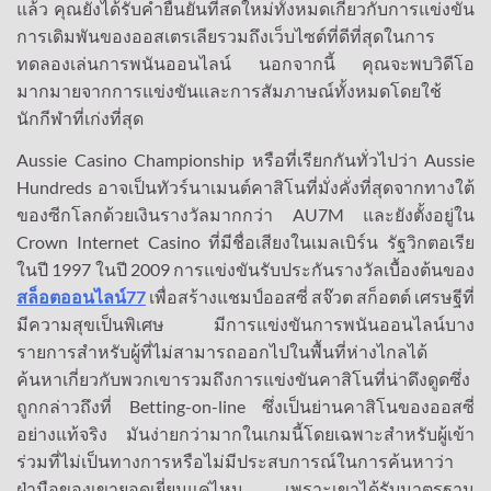
แล้ว
คุณยังได้รับคำยืนยันที่สดใหม่ทั้งหมดเกี่ยวกับการแข่งขัน
การเดิมพันของออสเตรเลียรวมถึงเว็บไซต์ที่ดีที่สุดในการ
ทดลองเล่นการพนันออนไลน์
นอกจากนี้
คุณจะพบวิดีโอ
มากมายจากการแข่งขันและการสัมภาษณ์ทั้งหมดโดยใช้
นักกีฬาที่เก่งที่สุด
Aussie Casino Championship
Aussie
หรือที่เรียกกันทั่วไปว่า
Hundreds
อาจเป็นทัวร์นาเมนต์คาสิโนที่มั่งคั่งที่สุดจากทางใต้
AU7M
ของซีกโลกด้วยเงินรางวัลมากกว่า
และยังตั้งอยู่ใน
Crown Internet Casino
ที่มีชื่อเสียงในเมลเบิร์น
รัฐวิกตอเรีย
1997
2009
ในปี
ในปี
การแข่งขันรับประกันรางวัลเบื้องต้นของ
สล็อตออนไลน์77
เพื่อสร้างแชมป์ออสซี่
สจ๊วต
สก็อตต์
เศรษฐีที่
มีความสุขเป็นพิเศษ
มีการแข่งขันการพนันออนไลน์บาง
รายการสำหรับผู้ที่ไม่สามารถออกไปในพื้นที่ห่างไกลได้
ค้นหาเกี่ยวกับพวกเขารวมถึงการแข่งขันคาสิโนที่น่าดึงดูดซึ่ง
Betting-on-line
ถูกกล่าวถึงที่
ซึ่งเป็นย่านคาสิโนของออสซี่
อย่างแท้จริง
มันง่ายกว่ามากในเกมนี้โดยเฉพาะสำหรับผู้เข้า
ร่วมที่ไม่เป็นทางการหรือไม่มีประสบการณ์ในการค้นหาว่า
ฝ่ามือของเขายอดเยี่ยมแค่ไหน
เพราะเขาได้รับมาตรฐาน