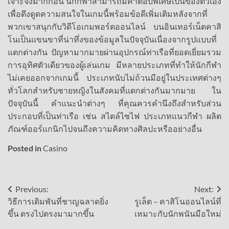
เจาะจงมากก่อน
นักกีฬาสามารถมีคำตอบพิเศษเป็นของตัวเอง
เพื่อดึงดูดความสนใจในเกมนี้พร้อมข้อดีเพิ่มเติมหลังจากที่
พวกเขาสนุกกับวิดีโอเกมพอร์ตออนไลน์
บนอินเทอร์เน็ตคาสิ
โนเป็นแขนขาที่น่าทึ่งของข้อมูลในปัจจุบันเนื่องจากรูปแบบที่
แตกต่างกัน
ปัญหามากมายผ่านอุปกรณ์ท่าเรือที่ยอดเยี่ยมรวม
การอุทิศตัวเดียวของผู้เล่นเกม
มีหลายประเภทที่ทำให้นักกีฬา
ไม่เคยออกจากเกมนี้
ประเภทนับไม่ถ้วนมีอยู่ในประเทศต่างๆ
ทั่วโลกสำหรับชายหญิงในสังคมที่แตกต่างกันมากมาย
ใน
ปัจจุบันนี้
คำแนะนำต่างๆ
ที่คุณควรคำนึงถึงสำหรับส่วน
ประกอบที่เป็นท่าเรือ
เช่น
สไตล์ไซไฟ
ประเภทแนวกีฬา
ผลิต
ภัณฑ์ออร์แกนิกไปจนถึงความคิดทางศิลปะหรืออย่างอื่น
Posted in
Casino
Post
Previous:
Next:
วิธีการเดิมพันที่ชาญฉลาดยิ่ง
รูเล็ต – คาสิโนออนไลน์ที่
navigation
ขึ้น ตรงไปตรงมามากขึ้น
เหมาะกับนักพนันมือใหม่