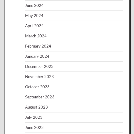
June 2024
May 2024
April 2024
March 2024
February 2024
January 2024
December 2023
November 2023
October 2023
September 2023
August 2023
July 2023
June 2023