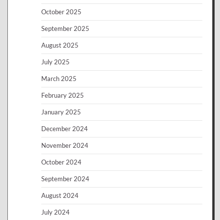
October 2025
September 2025
August 2025
July 2025
March 2025
February 2025
January 2025
December 2024
November 2024
October 2024
September 2024
August 2024
July 2024