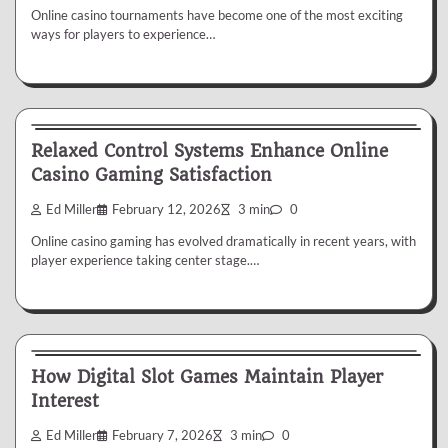
Online casino tournaments have become one of the most exciting
ways for players to experience…
Casino
Relaxed Control Systems Enhance Online
Casino Gaming Satisfaction
Ed Miller
February 12, 2026
3 min
0
Online casino gaming has evolved dramatically in recent years, with
player experience taking center stage.…
Casino
How Digital Slot Games Maintain Player
Interest
Ed Miller
February 7, 2026
3 min
0