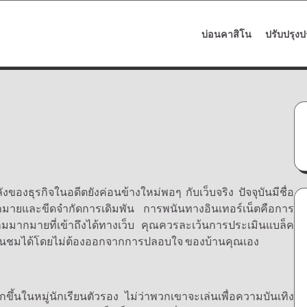
บ่อนคาสิโน
ปรับปรุงป
ของธุรกิจในอดีตยังค่อนข้างใหม่พอๆ กับเว็บจริง ปัจจุบันมีชื่อ
มากมายและขีดจำกัดการเดิมพัน การพนันทางอินเทอร์เน็ตคือการ
กมมากมายที่เข้าถึงได้ทางเว็บ คุณควรละเว้นการประเมินแบล็ค
ถชื่นชมได้โดยไม่ต้องออกจากการปลอบใจ ของบ้านคุณเอง
ากขึ้นในหมู่นักเรียนตัวรอง ไม่ว่าพวกเขาจะเล่นเพื่อความบันเทิง