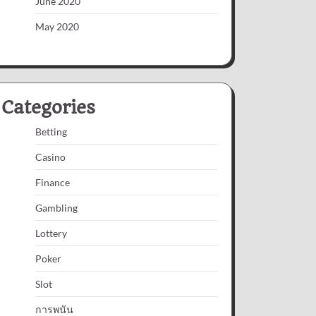
June 2020
May 2020
Categories
Betting
Casino
Finance
Gambling
Lottery
Poker
Slot
การพนัน