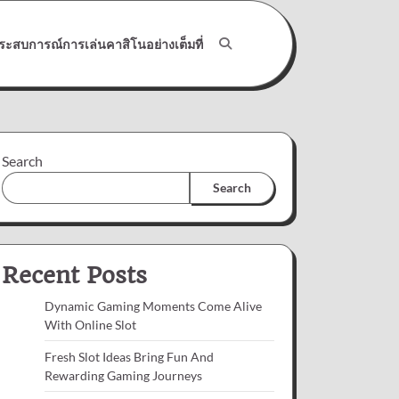
ระสบการณ์การเล่นคาสิโนอย่างเต็มที่
Search
Search
Recent Posts
Dynamic Gaming Moments Come Alive
With Online Slot
Fresh Slot Ideas Bring Fun And
Rewarding Gaming Journeys