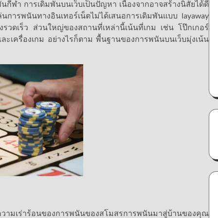
ันกีฬา การเดิมพันบนเว็บเป็นปัญหา เนื่องจากอาจสร้างนิสัยได้ดี
ล่นการพนันทางอินเทอร์เน็ตไม่ได้เสนอการเดิมพันแบบ layaway
่างรวดเร็ว ส่วนใหญ่ของสถานที่เหล่านี้เน้นที่เกม เช่น โป๊กเกอร์
ละเครื่องเกม อย่างไรก็ตาม พื้นฐานของการพนันบนเว็บมุ่งเน้น
วามเร่าร้อนของการพนันของสโมสรการพนันมาสู่บ้านของคุณ