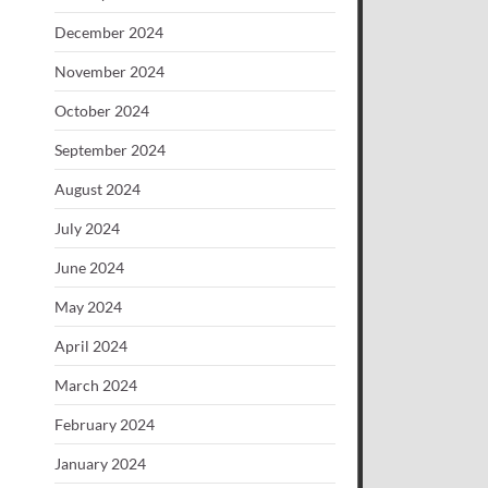
December 2024
November 2024
October 2024
September 2024
August 2024
July 2024
June 2024
May 2024
April 2024
March 2024
February 2024
January 2024