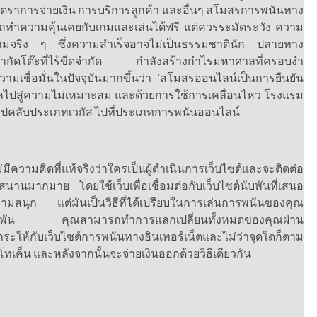
อัตราการจ่ายเงิน การบริการลูกค้า และอื่นๆ สโมสรการพนันทาง
นสามารถทำความคุ้นเคยกับเกมและเล่นได้ฟรี แต่ควรระมัดระวัง ความ
าคเกมจริง ๆ ซึ่งความสำเร็จอาจไม่เป็นธรรมชาตินัก ปลายทาง
ีดจำกัดโต๊ะที่ไร้ขีดจำกัด กำลังสร้างกำไรมหาศาลที่ครอบงำ
มเชื่อมั่นในปัจจุบันมากขึ้นว่า ‘สโมสรออนไลน์เป็นการยืนยัน
ไปสู่ความไม่เหมาะสม และด้วยการใช้การเคลื่อนไหว โรงแรม
ม่ไปคลับประเภทเวกัส ไปที่ประเภทการพนันออนไลน์
่มีความคิดที่แท้จริงว่าใครเป็นผู้ดำเนินการเว็บไซต์และจะติดต่อ
นมากมาย โดยใช้เว็บเพื่อเชื่อมต่อกับเว็บไซต์นับพันที่เสนอ
มสนุก แต่มันเป็นวิธีที่ได้เปรียบในการเล่นการพนันของคุณ
่อเดิมพัน คุณสามารถทำการแลกเปลี่ยนทั้งหมดของคุณผ่าน
ระให้กับเว็บไซต์การพนันทางอินเทอร์เน็ตและไม่ว่าจุดใดก็ตาม
โทเค็น และหลังจากนั้นจะจ่ายเงินออกด้วยวิธีเดียวกัน