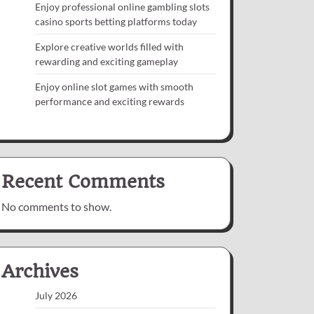
Enjoy professional online gambling slots
casino sports betting platforms today
Explore creative worlds filled with
rewarding and exciting gameplay
Enjoy online slot games with smooth
performance and exciting rewards
Recent Comments
No comments to show.
Archives
July 2026