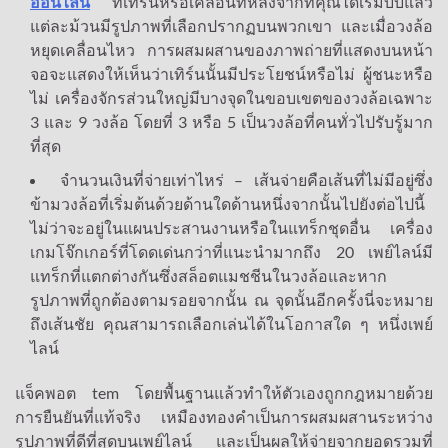
ออนไลน์
ที่เทิร์นหรือเคลื่อนที่หลังจากที่คุณได้เริ่มบีบแล้ว
แต่ละม้วนมีรูปภาพที่เลือกปรากฏบนพวกเขา และเมื่อวงล้อ
หยุดเคลื่อนไหว การผสมผสานของภาพถ่ายที่แสดงบนหน้า
จอจะแสดงให้เห็นว่าเทิร์นนั้นมีประโยชน์หรือไม่ ผู้ชนะหรือ
ไม่ เครื่องจักรส่วนใหญ่มีบางจุดในขอบเขตของวงล้อเฉพาะ
3 และ 9 วงล้อ โดยที่ 3 หรือ 5 เป็นวงล้อที่คนทั่วไปรับรู้มาก
ที่สุด
จำนวนเงินที่จ่ายเท่าไหร่ – เส้นจ่ายคือเส้นที่ไม่มีอยู่ซึ่ง
ข้ามวงล้อที่เริ่มต้นด้วยด้านใดด้านหนึ่งจากนั้นไปยังต่อไปนี้
ไม่ว่าจะอยู่ในแผนประสานงานหรือในแทร็กชุดอื่น เครื่อง
เกมโจ๊กเกอร์ที่โดดเด่นกว่าที่แนะนำมากถึง 20 เพย์ไลน์มี
แทร็กที่แตกต่างกันซึ่งสล็อตแมชชีนในวงล้อและหาก
รูปภาพที่ถูกต้องตามรอยจากนั้น ณ จุดนั้นอีกครั้งนี่จะหมาย
ถึงเส้นชัย คุณสามารถเลือกเล่นได้ในโอกาสใด ๆ หนึ่งเพย์
ไลน์
แจ็คพอต tem โดยพื้นฐานแล้วทำให้ตัวเองถูกกฎหมายด้วย
การยืนยันที่แท้จริง เหมืองทองคำเป็นการผสมผสานระหว่าง
รูปภาพที่ดีที่สุดบนเพย์ไลน์ และเป็นผลให้จ่ายจากยอดรวมที่