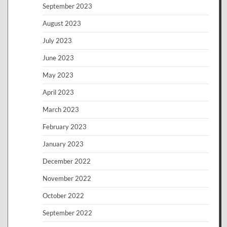
September 2023
August 2023
July 2023
June 2023
May 2023
April 2023
March 2023
February 2023
January 2023
December 2022
November 2022
October 2022
September 2022