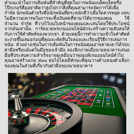
คำแนะนำในการเดิมพันที่สำคัญที่สุดในการพนันแบล็คแจ็คหรือ
โป๊กเกอร์คืออย่าคิดว่าสูงไปกว่าสิ่งที่คุณสามารถจัดการได้เพื่อ
กำจัด
นักพนันตัวจริงคือนักพนันที่ตระหนักดีว่าเมื่อใดควรหยุด
แทบ
ไม่มีความเคารพในการละทิ้งเงินสดที่หามาได้ยากของคุณ
ใช้
จำนวน
จำกัด
ที่วางไว้บนใบหน้าของคุณและเล่นโดยใช้ประโยชน์
จากมันเท่านั้น
การ์ดอวยพรเกมออนไลน์มักจะสร้างความสับสนให้
กับการใช้คำศัพท์ของพวกเขา
ด้วยเหตุนี้การทำความเข้าใจคำศัพท์
จะง่ายขึ้นเสมอก่อนที่คุณจะตัดสินใจลองและเรียนรู้วิธีการเล่นการ
พนัน
ตัวอย่างเช่นในการเดิมพันในการพนันคุณอาจคาดเดาได้รอบ
ฝ่ามือหรือแม้แต่ในมือของเจ้ามือ
ลองนึกภาพเมื่อนายธนาคารเสนอ
มือที่ประสบความสำเร็จอาจดูเหมือนว่าคุณแพ้เกมออนไลน์ทั่วไป
คุณอาจสร้างเกม
ต่อไปโดยมีทักษะที่คุณวางตำแหน่งตัวเลือก
Xbox
ของคุณในส่วนที่เกี่ยวกับฝ่ามือของนายธนาคาร