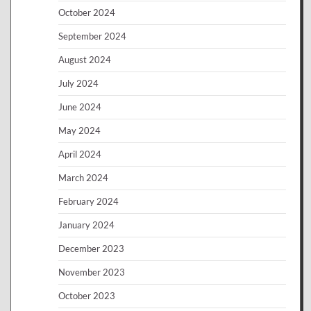
October 2024
September 2024
August 2024
July 2024
June 2024
May 2024
April 2024
March 2024
February 2024
January 2024
December 2023
November 2023
October 2023