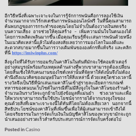
อีกวิธีหนึ่งที่เฉพาะเจาะจงในการรู้จักการพนันคือการลองใช้เงิน
จำนวนมากจากเวิร์กสเตชันการพนันออนไลน์ฟรี
ในที่นี้คุณสามารถ
ค้นพบกฎของการกระทำของคุณโดยไม่จำเป็นต้องวางเงินสดจริง
บนความเสี่ยง
อาจช่วยให้คุณสร้าง
เพิ่มความมั่นใจในตนเองได้
–
โดยการเพลิดเพลินมากขึ้น
เมื่อคุณเรียนรู้ที่จะเล่นการพนันด้วยหนึ่ง
ในแนวคิดเหล่านี้แล้วไม่ต้องสงสัยเลยว่าการมองโลกในแง่ดีและ
สะดวกสบายมากขึ้นในการวางเดิมพันขององค์กรที่แท้จริง และคลิก
ที่นี่
https://imiwinplus.com/
สิ่งจูงใจที่ได้รับการยอมรับในคาสิโนในทันทีมักจะใช้คอมพิวเตอร์
อย่างสมบูรณ์พร้อมกับเหตุผลด้านล่างที่พวกเขาสามารถต้องเปลี่ยน
โดยสิ้นเชิงให้กับคนงานของไซต์เหล่านั้นที่จัดหาให้ดังนั้นจึงไม่ต้อง
คำนึงถึงแนวคิดของมนุษย์ในการให้สิ่งเหล่านี้
ด้วยเหตุใดช่วงเวลานี้
รางวัลจึงเป็นวิธีที่นักเล่นเกมคาสิโนเข้าสู่รายละเอียดการเกณฑ์
ทหารของตนบนเว็บไซต์ในกรณีที่ไม่มีสิ่งจูงใจในคาสิโนของร้านค้า
จำนวนเงินรางวัลจะถูกย้ายไปยังข้อมูลที่แม่นยำ
ช่วงเวลาและเพื่อ
ให้พวกเขาสามารถเริ่มใช้ประโยชน์จากรายได้จากแรงจูงใจของ
คุณด้วยสิ่งที่เฉพาะเจาะจงนี้ได้ทันทีโดยไม่ต้องเสียเวลา
นอกจากนี้
สิทธิประโยชน์ของคาสิโนที่เพิ่มขึ้นเพื่อให้ผู้เล่นสามารถเข้าถึงได้
โดยจริยธรรมในการจัดเก็บเงินในบัญชีคาสิโนของพวกเขามักจะถูก
นำเสนออย่างรวดเร็วสำหรับประสบการณ์การจัดเก็บครั้งต่อไป
Posted in
Casino