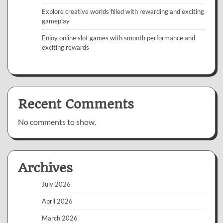
Explore creative worlds filled with rewarding and exciting
gameplay
Enjoy online slot games with smooth performance and
exciting rewards
Recent Comments
No comments to show.
Archives
July 2026
April 2026
March 2026