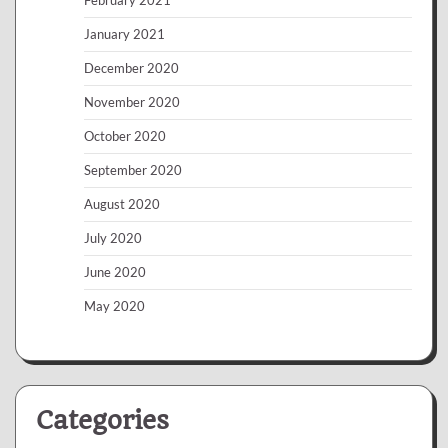
February 2021
January 2021
December 2020
November 2020
October 2020
September 2020
August 2020
July 2020
June 2020
May 2020
Categories