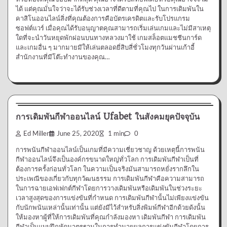
ได้ แต่คุณมั่นใจว่าจะได้รับช่วงเวลาที่ดีตามที่คุณไป ในการเดิมพันใน
คาสิโนออนไลน์สิ่งที่คุณต้องการคือบัตรเครดิตและรับโปรแกรม
ซอฟต์แวร์ เมื่อคุณได้รับอนุญาตคุณสามารถเริ่มเล่นเกมและไม่มีสาเหตุ
ใดที่จะนำวันหยุดพักผ่อนบนทางหลวงมาใช้ เกมสล็อตแมชชีนการ์ด
และเกมอื่น ๆ มากมายมีให้เล่นตลอดยี่สิบสี่ชั่วโมงทุกวันผ่านเก้าอี้
สำนักงานที่มีโต๊ะทำงานของคุณ…
การเล่นการพนัน
การเดิมพันกีฬาออนไลน์ Ufabet ในสังคมยุคปัจจุบัน
Ed Miller
June 25, 2020
1 min
0
การพนันกีฬาออนไลน์เป็นเกมที่มีความเชี่ยวชาญ ด้วยเหตุนี้การพนัน
กีฬาออนไลน์จึงเป็นองค์กรขนาดใหญ่ทั่วโลก การเดิมพันกีฬาเป็นที่
ต้องการครั้งก่อนทั่วโลก ในความเป็นจริงมันสามารถหยั่งรากลึกใน
ประเพณีของเกี่ยวกับทุกวัฒนธรรม การเดิมพันกีฬาคือความสามารถ
ในการฉายเอฟเฟกต์กีฬาโดยการวางเดิมพันหรือเดิมพันในช่วงระยะ
เวลาสูงสุดของการแข่งขันที่กำหนด การเดิมพันกีฬานั้นไม่เพียงแข่งขัน
กับนักพนันเหล่านั้นเท่านั้น แต่ยังมีไว้สำหรับสิ่งพิมพ์กีฬาอีกด้วยดังนั้น
ให้มองหาผู้ที่ให้การเดิมพันที่คุณกำลังมองหา เดิมพันกีฬา การเดิมพัน
กีฬาเป็นแบบฝึกหัดมาตรฐานในการทำนายผลการแข่งขันกีฬาโดยการ