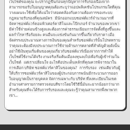
เว็บไซต์ของคุณ จะปรากฏขึ้นก่อนทุกปัญหาการรับรองเนื่องจาก
สามารถขอรับใบอนุญาตคุณต้องระบุว่าแอปพลิเคชันโปรแกรมใดที่คุณ
วางแผนจะใช้เพื่อให้แน่ใจว่าสอดคล้องกับความต้องการของระบบ
กฎหมายรับรองที่คุณสมัคร มีนักออกแบบซอฟต์แวร์จำนวนมากที่
จัดหาซอฟต์แวร์คอมพิวเตอร์คาสิโนและโป๊กเกอร์ จำนวนของพวกเขา
มีค่าใช้จ่ายค่อนข้างสูงและต้องการค่าธรรมเนียมการจัดตั้งที่สูงขึ้นและ
ผลกำไรหารือร้อยละ คนอื่นจะแข่งขันกันมากขึ้นเกี่ยวกับราคา เมื่อ
จัดสรรงบประมาณทางการเงินของคุณสำหรับซอฟต์แวร์นั้นโปรดทราบ
ว่าคุณจะต้องมีงบประมาณการใช้จ่ายด้านการตลาดที่สำคัญด้วยดังนั้น
อย่าใช้เงินทุนเริ่มต้นของคุณเกี่ยวกับซอฟต์แวร์เนื่องจากการทำให้
เว็บไซต์ใช้งานได้จริง งานจริงเริ่มต้นเมื่อลงทุนลงไปเพื่อรับผู้เข้าร่วมใน
เว็บไซต์ แต่เราเปลี่ยนใจ อะไรคือประเด็นหลักที่คุณควรพิจารณาใน
การเลือก บริษัท ซอฟต์แวร์คาสิโนของคุณ? การรับรอง เช่นเดียวกับผู้
ให้บริการซอฟต์แวร์คาสิโนของผู้ประกอบการพนันมีกระบวนการออก
ใบอนุญาตเป็นรายบุคคล จัดการเฉพาะกับ บริษัท ที่ลงทะเบียนในเขต
อำนาจศาลรายการตรวจสอบสีขาวโดยใช้วิธีนี้มันจะยากน้อยกว่ามาก
สำหรับคุณที่จะได้รับการรับรองและคุณจะรู้ว่าคุณสามารถพึ่งพาพวก
เขา…