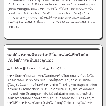
เดิมพันผลการแข่งขันกีฬา อาจเป็นมากกว่าการพนันรูปแบบอื่น ๆ ความ
ถูกต้องตามกฎหมายและการยอมรับโดยทั่วไปของการพนันกีฬานั้น
แตกต่างจากรัฐในสหรัฐอเมริกาถึงประเทศสหรัฐอเมริกา ผู้สนับสนุน
UEFA นกีฬาที่ถูกกฎหมายมักจะให้ความเคารพว่าเป็นงานอดิเรก
สำหรับผู้ติดตามกีฬาที่เพิ่มความน่าสนใจให้กับการแข่งขันกีฬาที่เฉพาะ
เจาะจง…
การเล่นการพนัน
ซอฟต์แวร์คอมพิวเตอร์คาสิโนออนไลน์เพื่อเริ่มต้น
เว็บไซต์การพนันของคุณเอง
Ed Miller
June 25, 2020
1 min
0
การพนันทางเว็บเป็นช่องทางใหม่ที่ค่อนข้างใหม่ มันอาจเป็นหนึ่งใน
ช่องทางออนไลน์ที่ทำกำไรและยากที่สุดตามข้อมูลการเติบโตของ
ผู้ใหญ่ ดังนั้นหากคุณกำลังพิจารณาที่จะก้าวเข้าสู่ธุรกิจนี้คุณจะเตรียม
ความพร้อมได้ดีกว่าเพราะระดับของการแข่งขันอยู่ในระดับคอลดและ
คุณจะต้องมีเคล็ดลับทุกอย่างในสิ่งพิมพ์เพื่อที่จะประสบความสำเร็จ
ในบรรดาตัวเลือกแรกองค์กรที่เพิ่งเริ่มต้นธุรกิจการพนันต้องเผชิญกับ
การได้รับการรับรองคือการตัดสินใจเลือกผู้ให้บริการคาสิโนสำหรับ