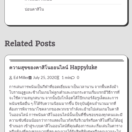
บ่อนคาสิโน
Related Posts
การเล่นการพนัน
ความสุขของคาสิโนออนไลน์ Happyluke
Ed Miller
July 25, 2020
1 min
0
การเล่นการพนันเป็นกีฬาที่ยอดเยี่ยมมาเป็นเวลานาน จากพื้นหลังม้า
โบราณอูฐและช้างในเกมไพ่ลูกเต๋าและเกมกระดานเริ่มแรกมีวิธีการที่
จะใช้ความสนุกสนาน จากนั้นบิงโกล็อตโต้โป๊กเกอร์ล้อรูเล็ตและการ
พนันชนิดอื่น ๆ ก็ได้รับความนิยมมากขึ้น ปัจจุบันผู้คนจำนวนมากที่
ต้องการพิจารณาโชคลาภของพวกเขากำลังจะย้ายไปเล่นเกมในคาสิ
โนออนไลน์ การพนันคาสิโนออนไลน์นั้นเป็นที่ชื่นชอบของทุกคนและมี
ความซับซ้อนน้อยกว่าการแสดงในเวกัสเรือริเวอร์หรือคาสิโนที่ไม่ได้อยู่
ข้างนอก เข้าสู่ระบบคาสิโนออนไลน์ที่คุณต้องการและเริ่มเล่นในตาราง
หรือห้องที่คุณชอบมากที่สุด คุณอาจได้รับสิทธิพิเศษหรือคุณอาจจะไม่