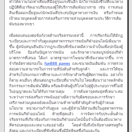
ทำให้ความไม่เท่าเทียมที่มีอยู่รุนแรงขึ้นอีก นักวิจารณ์ยังชี้ไปที่แนวทาง
ปฏิบัติที่เอารัดเอาเปรียบของผู้ให้บริการเดิมพันบางราย เช่น การเสนอ
สินเชื่อดอกเบี้ยสูงแก่นักพนันที่ประสบปัญหาทางการเงิน หรือกำหนด
เป้าหมายบุคคลด้วยการส่งเสริมการขายส่วนบุคคลตามประวัติการเดิม
พันของพวกเขา
เพื่อตอบสนองต่อข้อกังวลด้านจริยธรรมเหล่านี้ การเรียกร้องให้มีกฎ
ระเบียบและการกำกับดูแลอุตสาหกรรมการพนันกีฬาออนไลน์เพิ่มมาก
ขึ้น ผู้สนับสนุนยืนยันว่ากฎระเบียบที่เข้มงวดมีความจำเป็นเพื่อปกป้องผู้
บริโภค ป้องกันปัญหาการพนัน และรักษาความสมบูรณ์ของกีฬา
มาตรการที่เสนอ ได้แก่ มาตรฐานการโฆษณาที่เข้มงวดมากขึ้น การ
จำกัดอัตราต่อรองใน
fun
888
games
และขนาดเงินเดิมพัน การตรวจ
สอบความสามารถในการจ่ายที่บังคับสำหรับลูกค้า และการให้ทุน
สำหรับโปรแกรมการศึกษาและการรักษาสำหรับผู้ติดการพนัน อย่างไร
ก็ตาม คนอื่นๆ เตือนต่อกฎระเบียบที่มากเกินไป โดยเตือนว่าอาจผลักดัน
กิจกรรมการเดิมพันใต้ดิน หรือผลักดันผู้บริโภคไปสู่ผู้ประกอบการที่ไม่มี
ใบอนุญาตและไม่ได้รับการควบคุม การค้นหาจุดสมดุลที่เหมาะสม
ระหว่างการส่งเสริมการพนันอย่างมีความรับผิดชอบและการรักษา
เสรีภาพส่วนบุคคลยังคงเป็นความท้าทายที่สำคัญสำหรับผู้กำหนด
นโยบาย หน่วยงานกำกับดูแล และผู้มีส่วนได้ส่วนเสียในอุตสาหกรรม
การพนันกีฬาออนไลน์ ท้ายที่สุดแล้ว การจัดการกับประเด็นด้าน
จริยธรรมที่เกี่ยวข้องกับการพนันกีฬาออนไลน์นั้นจำเป็นต้องมีแนวทาง
ที่ครอบคลุมและเหมาะสมอย่างยิ่ง โดยคำนึงถึงปัจจัยทางเศรษฐกิจ
สังคม และกฎระเบียบที่ซับซ้อนซึ่งมีอิทธิพลซึ่งกันและกัน