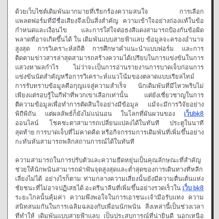
ด้วยเว็บไซต์เดิมพันมากมายที่เรียกร้องความสนใจ การเลือก
แพลตฟอร์มที่มีชื่อเสียงจึงเป็นสิ่งสำคัญ ความเข้าใจอย่างถ่องแท้ในข้อ
กำหนดและเงื่อนไข และการใส่ใจต่อธงสีแดงสามารถป้องกันข้อผิด
พลาดที่อาจเกิดขึ้นได้ ใน เดิมพันแบบสายฟ้าแลบ ข้อมูลจะครองอำนาจ
สูงสุด การวิเคราะห์สถิติ การศึกษาคำแนะนำแบบฟอร์ม และการ
ติดตามข่าวสารล่าสุดสามารถสร้างความได้เปรียบในการแข่งขันในการ
แสวงหาผลกำไร ไม่ว่าจะเป็นการอ่านรายงานการบาดเจ็บก่อนการ
แข่งขันนัดสำคัญหรือการวิเคราะห์แนวโน้มของตลาดแบบเรียลไทม์
การรับทราบข้อมูลคือกุญแจสู่ความสำเร็จ นักเดิมพันที่มีไหวพริบไม่
เพียงแต่รอบรู้ในกีฬาที่พวกเขาเลือกเท่านั้น แต่ยังเชี่ยวชาญในการ
ตีความข้อมูลเพื่อทำการตัดสินใจอย่างมีข้อมูล แม้จะมีการวิจัยอย่าง
พิถีพิถัน แต่ผลลัพธ์ก็ยังไม่แน่นอน ในโลกที่ผันผวนของ
เว็บbk8
ออนไลน์ โชคชะตาสามารถเปลี่ยนแปลงได้ในทันที ประตูในนาที
สุดท้าย การบาดเจ็บที่ไม่คาดคิด หรือกิจกรรมการเดิมพันที่เพิ่มขึ้นอย่าง
กะทันหันสามารถพลิกสถานการณ์ได้ในทันที
ความสามารถในการปรับตัวและความยืดหยุ่นเป็นคุณลักษณะที่สำคัญ
ช่วยให้นักพนันสามารถฝ่าฟันจุดสูงสุดและต่ำสุดของการเดินทางที่หลีก
เลี่ยงไม่ได้ อย่างไรก็ตาม ท่ามกลางความเสี่ยงนั้นยังมีความตื่นเต้นแห่ง
ชัยชนะที่ไม่อาจปฏิเสธได้ อะดรีนาลีนที่เพิ่มขึ้นอย่างรวดเร็วใน
เว็บ bk8
ระยะไกลนั้นคุ้มค่า ความพึงพอใจในการเอาชนะเจ้ามือรับแทง ความ
สนิทสนมกันในการเฉลิมฉลองกับเพื่อนนักพนัน สิ่งเหล่านี้เป็นช่วงเวลา
ที่ทำให้ เดิมพันแบบสายฟ้าแลบ เป็นประสบการณ์ที่น่ายินดี นอกเหนือ