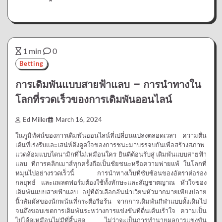
1 min
0
Betting
การเดิมพันแบบสายฟ้าแลบ – การนำทางใน
โลกที่รวดเร็วของการเดิมพันออนไลน์
Ed Miller
March 16, 2024
ในภูมิทัศน์ของการเดิมพันออนไลน์ที่เปลี่ยนแปลงตลอดเวลา ความตื่น
เต้นที่เร่งรีบและเสน่ห์ดึงดูดใจของการชนะมาบรรจบกันเพื่อสร้างสภาพ
แวดล้อมแบบไดนามิกที่ไม่เหมือนใคร ยินดีต้อนรับสู่ เดิมพันแบบสายฟ้า
แลบ ที่การคลิกเมาส์ทุกครั้งถือเป็นชัยชนะหรือความพ่ายแพ้ ในโลกที่
หมุนไปอย่างรวดเร็วนี้ การนำทางเว็บที่ซับซ้อนของอัตราต่อรอง
กลยุทธ์ และแพลตฟอร์มต้องใช้ทั้งทักษะและสัญชาตญาณ หัวใจของ
เดิมพันแบบสายฟ้าแลบ อยู่ที่ตัวเลือกอันน่าเวียนหัวมากมายเพียงปลาย
นิ้วสัมผัสของนักพนันที่กระตือรือร้น จากการเดิมพันกีฬาแบบดั้งเดิมไป
จนถึงขอบเขตการเดิมพันระหว่างการแข่งขันที่ตื่นเต้นเร้าใจ ความเป็น
ไปได้ดูเหมือนไม่มีที่สิ้นสุด ไม่ว่าจะเป็นการทำนายผลการแข่งขัน