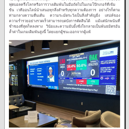
ฟุตบอลครึ่งโลกหรือการวางเดิมพันในมือถัดไปในเกมโป๊กเกอร์ที่เข้ม
ข้น เวทีออนไลน์นำเสนอทุกสิ่งสำหรับทุกความต้องการ อย่างไรก็ตาม
ท่ามกลางความตื่นเต้น ความระมัดระวังเป็นสิ่งสำคัญยิ่ง เสน่ห์ของ
ความร่ำรวยอย่างรวดเร็วสามารถบดบังการตัดสินได้ แม้แต่นักพนันที่
ช่ำชองที่สุดก็หลงทาง วินัยและความยับยั้งชั่งใจกลายเป็นพันธมิตรอัน
ล้ำค่าในเกมเดิมพันสูงนี้ โดยแยกผู้ชนะออกจากผู้แพ้