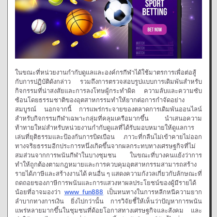
ในขณะที่หน่วยงานกำกับดูแลและองค์กรกีฬาได้ใช้มาตรการเพื่อต่อสู้
กับการปฏิบัติดังกล่าว รวมถึงการตรวจสอบรูปแบบการเดิมพันสำหรับ
กิจกรรมที่น่าสงสัยและการลงโทษผู้กระทำผิด ความลับและความซับ
ซ้อนโดยธรรมชาติของอุตสาหกรรมทำให้ยากต่อการกำจัดอย่าง
สมบูรณ์ นอกจากนี้ การแพร่กระจายของตลาดการเดิมพันออนไลน์
สำหรับกิจกรรมกีฬาเฉพาะกลุ่มที่คลุมเครือมากขึ้น นำเสนอความ
ท้าทายใหม่สำหรับหน่วยงานกำกับดูแลที่ได้รับมอบหมายให้ดูแลการ
เล่นที่ยุติธรรมและป้องกันการบิดเบือน ภาวะที่กลืนไม่เข้าคายไม่ออก
ทางจริยธรรมอีกประการหนึ่งเกิดขึ้นจากผลกระทบทางเศรษฐกิจที่ไม่
สมส่วนจากการพนันกีฬาในบางชุมชน ในขณะที่บางคนแย้งว่าการ
ทำให้ถูกต้องตามกฎหมายและการควบคุมอุตสาหกรรมสามารถสร้าง
รายได้ภาษีและสร้างงานได้ คนอื่น ๆ แสดงความกังวลเกี่ยวกับลักษณะที่
ถดถอยของภาษีการพนันและการแสวงหาผลประโยชน์ของผู้มีรายได้
น้อยที่อาจมองว่า
www fun
888
เป็นหนทางในการหลีกหนีความยาก
ลำบากทางการเงิน ยิ่งไปกว่านั้น การวิจัยชี้ให้เห็นว่าปัญหาการพนัน
แพร่หลายมากขึ้นในชุมชนที่ด้อยโอกาสทางเศรษฐกิจและสังคม และ