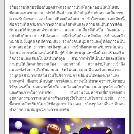
จริยธรรมที่เกี่ยวข้องกับอุตสาหกรรมการเดิมพันกีฬาออนไลน์นั้นซับ
ซ้อนและหลากหลาย ทำให้เกิดคำถามที่สำคัญเกี่ยวกับความเป็นธรรม
ความรับผิดชอบ และโอกาสที่จะเกิดอันตราย หัวใจของการถกเถียงนี้
คือความตึงเครียดระหว่างความเพลิดเพลินและความตื่นเต้นที่การเดิม
พันมอบให้กับบุคคลจำนวนมาก และความเสี่ยงที่เกิดขึ้น โดยเฉพาะ
อย่างยิ่งกับประชากรที่อ่อนแอ หนึ่งในข้อกังวลหลักคือการกำหนดเป้า
หมายไปยังบุคคลที่มีความเสี่ยง รวมถึงคนหนุ่มสาวและผู้ที่ติดการพนัน
ผ่านกลยุทธ์ทางการตลาดเชิงรุกและการเข้าถึงแพลตฟอร์มการเดิมพัน
โฆษณาการพนันออนไลน์ที่มีอยู่ทั่วไปทุกหนทุกแห่งซึ่งมักจะสร้างเสริม
กิจกรรมและเสนอโบนัสที่น่าดึงดูด สามารถทำให้เป็นปกติและแม้แต่
กระตุ้นให้เกิดพฤติกรรมเสี่ยง นอกจากนี้ ความง่ายในการเข้าถึง
แพลตฟอร์มการเดิมพันผ่านสมาร์ทโฟนและคอมพิวเตอร์หมายความ
ว่าบุคคลสามารถมีส่วนร่วมในกิจกรรมการเดิมพันได้ตลอดเวลาและ
จากทุกที่ ซึ่งอาจเพิ่มปัญหาการติดและการพนันที่ขาดความรับผิดชอบ
ให้รุนแรงขึ้น นอกจากนี้ยังมีความกังวลเกี่ยวกับความสมบูรณ์ของกีฬา
และศักยภาพในการทุจริต เงินจำนวนมหาศาลที่เกี่ยวข้องกับ
อุตสาหกรรมการพนันกีฬาสร้างแรงจูงใจในการแก้ไขการแข่งขัน การ
ซื้อขายหลักทรัพย์โดยใช้ข้อมูลภายใน และการโกงรูปแบบอื่น ๆ ที่บ่อน
ทำลายความสมบูรณ์ของการแข่งขัน