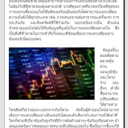
อินเทอร์เน็ตนี้ช่วยให้คุณสามารถดำเนินการแลกเปลี่ยนทางเว็บได้โดย
ไม่ต้องไปที่ผู้ขายของคุณตามปกติ บางทีคุณภาพที่น่าหลงใหลที่สุดของ
การแลกเปลี่ยนบนเว็บก็คือดีลเลอร์บนอินเทอร์เน็ตสามารถแลกเปลี่ยน
ความมั่งคั่งได้ทุกประเภท เช่น การเสนอขายต่อสาธารณะครั้งแรก การ
ประกันภัย และสินทรัพย์ที่ใช้ร่วมกัน นอกเหนือจากนั้น ตัวแทน
จำหน่ายออนไลน์ยังได้รับข้อมูลที่มุ่งมั่นในการแลกเปลี่ยนทางเว็บ ซึ่ง
เป็นสิ่งที่ท้าทายในการเข้าถึงในขณะที่ขับเคลื่อนการแลกเปลี่ยนทาง
อินเทอร์เน็ตแบบสดๆ
ข้อมูลนี้จะ
คอยติดตาม
ตลาดหุ้น
ด่วน
แผนภูมิหุ้น
และโครง
ร่าง และ
อื่นๆ คำสั่ง
ซื้อสามารถ
เปรียบเทียบ
ได้ผ่านทาง
โทรศัพท์ไม่ว่าคุณจะแยกจากกันก็ตาม ดังนั้นผู้ค้าออนไลน์สามารถ
เลือกการแลกเปลี่ยนทางอินเทอร์เน็ตและตัวเลือกประสบการณ์ได้เท่าที่
ใครก็ตามที่เกี่ยวข้องกับธุรกิจที่มีการคัดค้านต่างๆ ข้อร้องเรียนต่างๆ นำ
เสนอเทคนิคการทดลองภาคสนามที่เปลี่ยนแปลงไป ซึ่งเป็นการชี้แจงให้