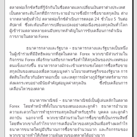
ตลาดฟอเร็กซ์หรือที่รู้จักกันในชื่อตลาดแลกเปลี่ยนเงินตราต่างประเทศ
เป็นตลาดระดับโลกที่มีการกระจายอำนาจซึ่งมีการซื้อขายสกุลเงิน ต่าง
จากตลาดหุ้นทั่วไป ตลาดฟอเร็กซ์ดำเนินการตลอด 24 ชั่วโมง 5 วันต่อ
สัปดาห์ ซึ่งสะท้อนถึงการเปลี่ยนแปลงอย่างต่อเนื่องของสกุลเงินทั่วโลก
ผู้เข้าร่วมตลาดหลายคนมีบทบาทสำคัญในการขับเคลื่อนการดำเนิน
การภายในตลาด Forex
ธนาคารกลางและรัฐบาล – ธนาคารกลางและรัฐบาลเป็นหนึ่ง
ในผู้เข้าร่วมที่มีอิทธิพลมากที่สุดในตลาด Forex พวกเขามีส่วนร่วมใน
กิจกรรม Forex เพื่อรักษาเสถียรภาพหรือทำให้สกุลเงินของประเทศของ
ตนแข็งแกร่งขึ้น ธนาคารกลางมักจะเข้าแทรกแซงโดยการซื้อหรือขาย
สกุลเงินของตนเองเพื่อควบคุมมูลค่า นโยบายเศรษฐกิจของรัฐบาล การ
ตัดสินใจเกี่ยวกับอัตราดอกเบี้ย และเหตุการณ์ทางภูมิรัฐศาสตร์สามารถ
ส่งผลกระทบอย่างมีนัยสำคัญต่อมูลค่าสกุลเงิน ซึ่งขับเคลื่อนการ
เคลื่อนไหวของตลาด
ธนาคารพาณิชย์ – ธนาคารพาณิชย์เป็นผู้เล่นหลักในตลาด
Forex โดยทำหน้าที่ทั้งในนามของตนเองและลูกค้า ธนาคารอำนวย
ความสะดวกในการทำธุรกรรมสกุลเงินสำหรับธุรกิจ บุคคล และลูกค้า
สถาบัน นอกจากนี้ พวกเขามีส่วนร่วมในการซื้อขายที่เป็นกรรมสิทธิ์
โดยที่พวกเขาเก็งกำไรจากการเคลื่อนไหวของสกุลเงินเพื่อสร้างผลกำไร
ธนาคารขนาดใหญ่มีปริมาณการซื้อขายจำนวนมาก และกิจกรรมของ
พวกเขาอาจทำให้เกิดความผันผวนของตลาดได้อย่างมาก