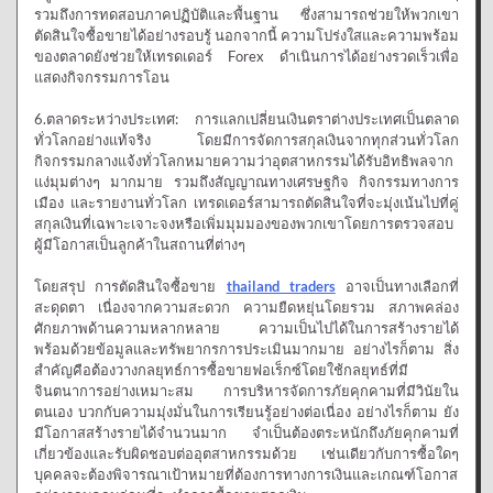
รวมถึงการทดสอบภาคปฏิบัติและพื้นฐาน ซึ่งสามารถช่วยให้พวกเขา
ตัดสินใจซื้อขายได้อย่างรอบรู้ นอกจากนี้ ความโปร่งใสและความพร้อม
ของตลาดยังช่วยให้เทรดเดอร์ Forex ดำเนินการได้อย่างรวดเร็วเพื่อ
แสดงกิจกรรมการโอน
6.ตลาดระหว่างประเทศ: การแลกเปลี่ยนเงินตราต่างประเทศเป็นตลาด
ทั่วโลกอย่างแท้จริง โดยมีการจัดการสกุลเงินจากทุกส่วนทั่วโลก
กิจกรรมกลางแจ้งทั่วโลกหมายความว่าอุตสาหกรรมได้รับอิทธิพลจาก
แง่มุมต่างๆ มากมาย รวมถึงสัญญาณทางเศรษฐกิจ กิจกรรมทางการ
เมือง และรายงานทั่วโลก เทรดเดอร์สามารถตัดสินใจที่จะมุ่งเน้นไปที่คู่
สกุลเงินที่เฉพาะเจาะจงหรือเพิ่มมุมมองของพวกเขาโดยการตรวจสอบ
ผู้มีโอกาสเป็นลูกค้าในสถานที่ต่างๆ
โดยสรุป การตัดสินใจซื้อขาย
thailand traders
อาจเป็นทางเลือกที่
สะดุดตา เนื่องจากความสะดวก ความยืดหยุ่นโดยรวม สภาพคล่อง
ศักยภาพด้านความหลากหลาย ความเป็นไปได้ในการสร้างรายได้
พร้อมด้วยข้อมูลและทรัพยากรการประเมินมากมาย อย่างไรก็ตาม สิ่ง
สำคัญคือต้องวางกลยุทธ์การซื้อขายฟอเร็กซ์โดยใช้กลยุทธ์ที่มี
จินตนาการอย่างเหมาะสม การบริหารจัดการภัยคุกคามที่มีวินัยใน
ตนเอง บวกกับความมุ่งมั่นในการเรียนรู้อย่างต่อเนื่อง อย่างไรก็ตาม ยัง
มีโอกาสสร้างรายได้จำนวนมาก จำเป็นต้องตระหนักถึงภัยคุกคามที่
เกี่ยวข้องและรับผิดชอบต่ออุตสาหกรรมด้วย เช่นเดียวกับการซื้อใดๆ
บุคคลจะต้องพิจารณาเป้าหมายที่ต้องการทางการเงินและเกณฑ์โอกาส