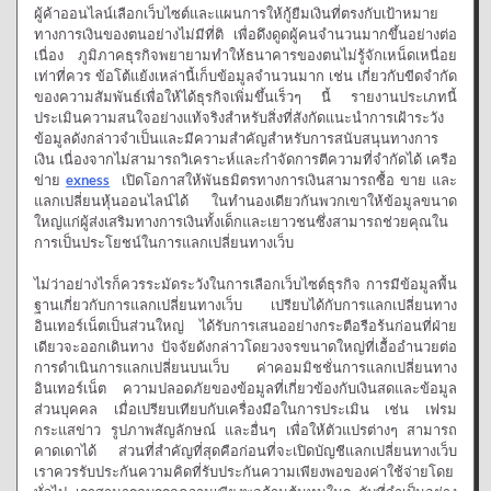
ผู้ค้าออนไลน์เลือกเว็บไซต์และแผนการให้กู้ยืมเงินที่ตรงกับเป้าหมาย
ทางการเงินของตนอย่างไม่มีที่ติ เพื่อดึงดูดผู้คนจำนวนมากขึ้นอย่างต่อ
เนื่อง ภูมิภาคธุรกิจพยายามทำให้ธนาคารของตนไม่รู้จักเหน็ดเหนื่อย
เท่าที่ควร ข้อโต้แย้งเหล่านี้เก็บข้อมูลจำนวนมาก เช่น เกี่ยวกับขีดจำกัด
ของความสัมพันธ์เพื่อให้ได้ธุรกิจเพิ่มขึ้นเร็วๆ นี้ รายงานประเภทนี้
ประเมินความสนใจอย่างแท้จริงสำหรับสิ่งที่สังกัดแนะนำการเฝ้าระวัง
ข้อมูลดังกล่าวจำเป็นและมีความสำคัญสำหรับการสนับสนุนทางการ
เงิน เนื่องจากไม่สามารถวิเคราะห์และกำจัดการตีความที่จำกัดได้ เครือ
ข่าย
exness
เปิดโอกาสให้พันธมิตรทางการเงินสามารถซื้อ ขาย และ
แลกเปลี่ยนหุ้นออนไลน์ได้ ในทำนองเดียวกันพวกเขาให้ข้อมูลขนาด
ใหญ่แก่ผู้ส่งเสริมทางการเงินทั้งเด็กและเยาวชนซึ่งสามารถช่วยคุณใน
การเป็นประโยชน์ในการแลกเปลี่ยนทางเว็บ
ไม่ว่าอย่างไรก็ควรระมัดระวังในการเลือกเว็บไซต์ธุรกิจ การมีข้อมูลพื้น
ฐานเกี่ยวกับการแลกเปลี่ยนทางเว็บ เปรียบได้กับการแลกเปลี่ยนทาง
อินเทอร์เน็ตเป็นส่วนใหญ่ ได้รับการเสนออย่างกระตือรือร้นก่อนที่ฝ่าย
เดียวจะออกเดินทาง ปัจจัยดังกล่าวโดยวงจรขนาดใหญ่ที่เอื้ออำนวยต่อ
การดำเนินการแลกเปลี่ยนบนเว็บ ค่าคอมมิชชั่นการแลกเปลี่ยนทาง
อินเทอร์เน็ต ความปลอดภัยของข้อมูลที่เกี่ยวข้องกับเงินสดและข้อมูล
ส่วนบุคคล เมื่อเปรียบเทียบกับเครื่องมือในการประเมิน เช่น เฟรม
กระแสข่าว รูปภาพสัญลักษณ์ และอื่นๆ เพื่อให้ตัวแปรต่างๆ สามารถ
คาดเดาได้ ส่วนที่สำคัญที่สุดคือก่อนที่จะเปิดบัญชีแลกเปลี่ยนทางเว็บ
เราควรรับประกันความคิดที่รับประกันความเพียงพอของค่าใช้จ่ายโดย