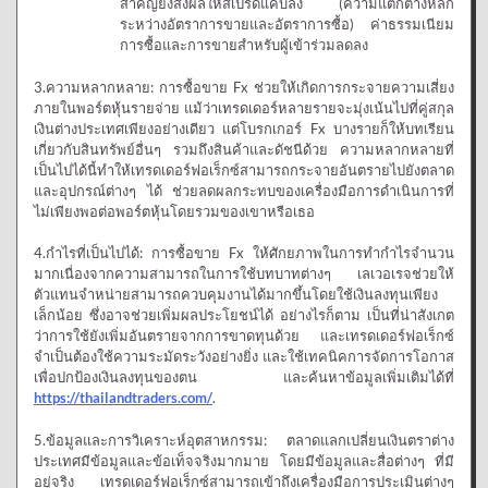
สำคัญยังส่งผลให้สเปรดแคบลง (ความแตกต่างหลัก
ระหว่างอัตราการขายและอัตราการซื้อ) ค่าธรรมเนียม
การซื้อและการขายสำหรับผู้เข้าร่วมลดลง
3.ความหลากหลาย: การซื้อขาย Fx ช่วยให้เกิดการกระจายความเสี่ยง
ภายในพอร์ตหุ้นรายจ่าย แม้ว่าเทรดเดอร์หลายรายจะมุ่งเน้นไปที่คู่สกุล
เงินต่างประเทศเพียงอย่างเดียว แต่โบรกเกอร์ Fx บางรายก็ให้บทเรียน
เกี่ยวกับสินทรัพย์อื่นๆ รวมถึงสินค้าและดัชนีด้วย ความหลากหลายที่
เป็นไปได้นี้ทำให้เทรดเดอร์ฟอเร็กซ์สามารถกระจายอันตรายไปยังตลาด
และอุปกรณ์ต่างๆ ได้ ช่วยลดผลกระทบของเครื่องมือการดำเนินการที่
ไม่เพียงพอต่อพอร์ตหุ้นโดยรวมของเขาหรือเธอ
4.กำไรที่เป็นไปได้: การซื้อขาย Fx ให้ศักยภาพในการทำกำไรจำนวน
มากเนื่องจากความสามารถในการใช้บทบาทต่างๆ เลเวอเรจช่วยให้
ตัวแทนจำหน่ายสามารถควบคุมงานได้มากขึ้นโดยใช้เงินลงทุนเพียง
เล็กน้อย ซึ่งอาจช่วยเพิ่มผลประโยชน์ได้ อย่างไรก็ตาม เป็นที่น่าสังเกต
ว่าการใช้ยังเพิ่มอันตรายจากการขาดทุนด้วย และเทรดเดอร์ฟอเร็กซ์
จำเป็นต้องใช้ความระมัดระวังอย่างยิ่ง และใช้เทคนิคการจัดการโอกาส
เพื่อปกป้องเงินลงทุนของตน และค้นหาข้อมูลเพิ่มเติมได้ที่
https://thailandtraders.com/
.
5.ข้อมูลและการวิเคราะห์อุตสาหกรรม: ตลาดแลกเปลี่ยนเงินตราต่าง
ประเทศมีข้อมูลและข้อเท็จจริงมากมาย โดยมีข้อมูลและสื่อต่างๆ ที่มี
อยู่จริง เทรดเดอร์ฟอเร็กซ์สามารถเข้าถึงเครื่องมือการประเมินต่างๆ