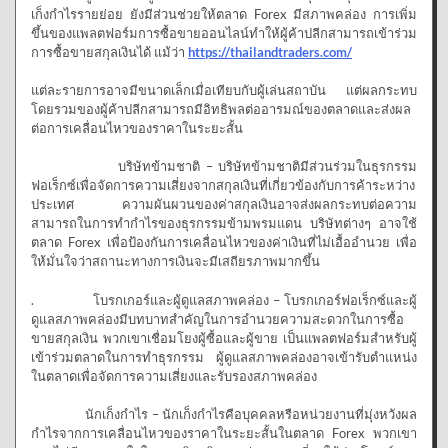
เก็งกำไรรายย่อย ยังมีส่วนช่วยให้ตลาด Forex มีสภาพคล่อง การเพิ่ม
ขึ้นของแพลตฟอร์มการซื้อขายออนไลน์ทำให้ผู้ค้าปลีกสามารถเข้าร่วม
การซื้อขายสกุลเงินได้ แม้ว่า
https://thailandtraders.com/
แต่ละรายการอาจมีขนาดเล็กเมื่อเทียบกับผู้เล่นสถาบัน แต่ผลกระทบ
โดยรวมของผู้ค้าปลีกสามารถมีอิทธิพลต่ออารมณ์ของตลาดและส่งผล
ต่อการเคลื่อนไหวของราคาในระยะสั้น
บริษัทข้ามชาติ – บริษัทข้ามชาติมีส่วนร่วมในธุรกรรม
ฟอเร็กซ์เพื่อจัดการความเสี่ยงจากสกุลเงินที่เกี่ยวข้องกับการค้าระหว่าง
ประเทศ ความผันผวนของค่าสกุลเงินอาจส่งผลกระทบต่อความ
สามารถในการทำกำไรของธุรกรรมข้ามพรมแดน บริษัทต่างๆ อาจใช้
ตลาด Forex เพื่อป้องกันการเคลื่อนไหวของค่าเงินที่ไม่เอื้ออำนวย เพื่อ
ให้มั่นใจว่าสถานะทางการเงินจะมีเสถียรภาพมากขึ้น
. โบรกเกอร์และผู้ดูแลสภาพคล่อง – โบรกเกอร์ฟอเร็กซ์และผู้
ดูแลสภาพคล่องมีบทบาทสำคัญในการอำนวยความสะดวกในการซื้อ
ขายสกุลเงิน พวกเขาเชื่อมโยงผู้ซื้อและผู้ขาย เป็นแพลตฟอร์มสำหรับผู้
เข้าร่วมตลาดในการทำธุรกรรม ผู้ดูแลสภาพคล่องอาจเข้ารับตำแหน่ง
ในตลาดเพื่อจัดการความเสี่ยงและรับรองสภาพคล่อง
นักเก็งกำไร – นักเก็งกำไรคือบุคคลหรือหน่วยงานที่มุ่งหวังผล
กำไรจากการเคลื่อนไหวของราคาในระยะสั้นในตลาด Forex พวกเขา