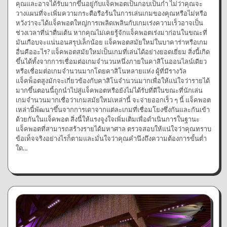
คุณและอาจได้รับมากขึ้นอยู่กับแจ็คพอตเป็นกอบเป็นกำ ไม่ว่าคุณจะ
วางแผนที่จะเพิ่มความกระตือรือร้นในการเล่นเกมของคุณหรือไม่หรือ
หวังว่าจะได้แจ็คพอตใหญ่การเพลิดเพลินกับเกมเร่งความเร็วอาจเป็น
ช่วงเวลาที่น่าตื่นเต้น หากคุณไม่เคยรู้จักแจ็คพอตเร่งมาก่อนในขณะที่
มันเกือบจะแน่นอนสรุปเล็กน้อย แจ็คพอตสมัยใหม่ในบาคาร่าหรือเกม
อื่นคืออะไร? แจ็คพอตสมัยใหม่เป็นเกมที่เล่นได้อย่างยอดเยี่ยม สิ่งนี้เกิด
ขึ้นได้ทั้งจากการเชื่อมต่อเกมจำนวนหนึ่งภายในคาสิโนออนไลน์เดียว
หรือเชื่อมต่อเกมจำนวนมากโดยคาสิโนหลายแห่ง ผู้ที่มีรางวัล
แจ็คพ็อตสูงมักจะเกี่ยวข้องกับคาสิโนจำนวนมากเพื่อให้แน่ใจว่ารายได้
มากขึ้นตอนนี้ถูกนำไปสู่แจ็คพอตหรือยังไม่ได้รับที่ดีในขณะที่นักเล่น
เกมจำนวนมากเชื่อว่าเกมสมัยใหม่เหล่านี้ จะจ่ายออกเร็ว ๆ นี้ แจ็คพอต
เหล่านี้พัฒนาขึ้นจากการเดาจากแต่ละเกมที่เชื่อมโยงซึ่งกันและกันเข้า
ด้วยกันในแจ็คพอต สิ่งนี้ให้แรงจูงใจเพิ่มเติมเพื่อดำเนินการในฐานะ
แจ็คพอตที่สามารถสร้างรายได้มหาศาล ตรวจสอบให้แน่ใจว่าคุณทราบ
ข้อเท็จจริงอย่างไรก็ตามและมั่นใจว่าคุณคำนึงถึงความต้องการขั้นต่ำ
ใด…