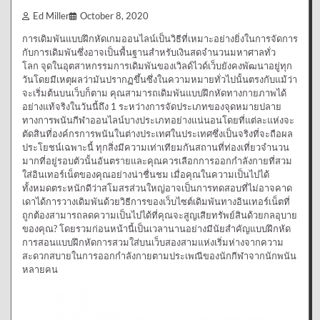
Ed Miller
October 8, 2020
การเดิมพันแบบฝึกหัดเกมออนไลน์เป็นวิธีที่เหมาะอย่างยิ่งในการจัดการ
กับการเดิมพันซึ่งอาจเป็นพื้นฐานสำหรับเงินสดจำนวนมหาศาลทั่ว
โลก จุดในอุตสาหกรรมการเดิมพันของเวิลด์ไวด์เว็บยังคงพัฒนาอยู่ทุก
วันโดยมีเหตุผลว่ามันปรากฏขึ้นซึ่งในความหมายทั่วไปนั้นตรงกับแม้ว่า
จะเริ่มต้นบนเว็บก็ตาม คุณสามารถเดิมพันแบบฝึกหัดทางกายภาพได้
อย่างแท้จริงในวันนี้ถึง 1 ระหว่างการจัดประเภทของจุดหมายปลาย
ทางการพนันกีฬาออนไลน์บางประเภทอย่างแน่นอนโดยที่แต่ละแห่งจะ
ตัดสินที่องค์กรการพนันในต่างประเทศในประเทศซึ่งเป็นจริงที่จะถือผล
ประโยชน์เฉพาะนี้ ทุกสิ่งมีความเท่าเทียมกันสถานที่ท่องเที่ยวจำนวน
มากที่อยู่รอบตัวนั้นอันตรายและคุณควรเลือกการออกกำลังกายที่สวม
ใส่อินเทอร์เน็ตของคุณอย่างน่าชื่นชม เมื่อคุณในความเป็นไปได้
ทั้งหมดตระหนักดีว่าสโมสรส่วนใหญ่อาจเป็นการทดสอบที่ไม่อาจคาด
เดาได้การวางเดิมพันด้วยวิธีการของเว็บไซต์เดิมพันทางอินเทอร์เน็ตที่
ถูกต้องสามารถลดความเป็นไปได้ที่คุณจะสูญเสียทรัพย์สินด้วยกลอุบาย
ของคุณ? โดยรวมก่อนหน้านี้เป็นเวลานานอย่างมีนัยสำคัญแบบฝึกหัด
การสอนแบบฝึกหัดการสวมใส่บนเว็บสองสามแห่งเริ่มห่างจากความ
สะดวกสบายในการออกกำลังกายตามประเพณีของนักกีฬาจากนักพนัน
หลายคน