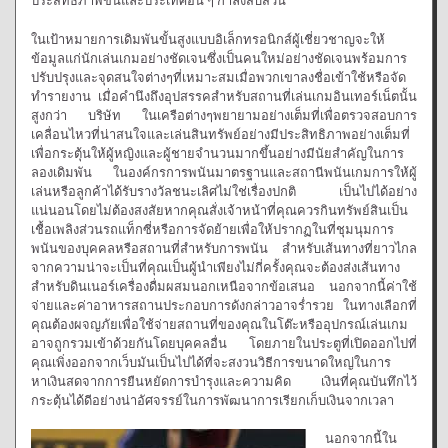
ประสิทธิภาพขึ้นและประเทศอื่น ๆ กำลังสืบสวน
ในเป้าหมายการเดิมพันขั้นสูงแบบอิเล็กทรอนิกส์ผู้เชี่ยวชาญจะให้
ข้อมูลแก่นักเล่นเกมอย่างชัดเจนซึ่งเป็นคนใหม่อย่างชัดเจนพร้อมการ
ปรับปรุงและจุดสนใจต่างๆที่เหมาะสมเมื่อพวกเขาลงชื่อเข้าใช้หรือจัด
ทำรายงาน เมื่อคำนึงถึงอุปสรรคสำหรับสถานที่เล่นเกมอินเทอร์เน็ตนั้น
สูงกว่า บริษัท ในเครือต่างๆพยายามอย่างเต็มที่เพื่อตรวจสอบการ
เคลื่อนไหวที่น่าสนใจและเล่นสินทรัพย์อย่างมีประสิทธิภาพอย่างเต็มที่
เพื่อกระตุ้นให้ผู้หญิงและผู้ชายจำนวนมากขึ้นอย่างมีนัยสำคัญในการ
ลองเดิมพัน ในองค์กรการพนันมาตรฐานและสถานีพนันเกมการให้ผู้
เล่นหรือลูกค้าได้รับรางวัลชนะเลิศไม่ใช่เรื่องปกติ เป็นไปได้อย่าง
แน่นอนโดยไม่ต้องสงสัยหากคุณสั่งเจ้าหน้าที่คุณควรกินทรัพย์สินเป็น
เชื้อเพลิงส่วนรถแท็กซี่หรือการจัดย้ายเพื่อให้ปรากฏในที่ชุมนุมการ
พนันของบุคคลหรือสถานที่สำหรับการพนัน สำหรับเส้นทางที่ยาวไกล
จากความน่าจะเป็นที่คุณเป็นผู้นำเพียงไม่กี่ครั้งคุณจะต้องส่งเส้นทาง
สำหรับดินเนอร์เครื่องดื่มผสมนอกเหนือจากข้อเสนอ นอกจากนี้ค่าใช้
จ่ายและค่าอาหารสถานประกอบการดังกล่าวอาจร่ำรวย ในทางเลือกที่
คุณต้องผจญภัยเพื่อใช้จ่ายสถานที่ของคุณในโต๊ะหรืออุปกรณ์เล่นเกม
อาจถูกรวมเข้าด้วยกันโดยบุคคลอื่น โดยภายในประตูที่เปิดออกไปที่
คุณเพิ่งออกจากเว็บมันเป็นไปได้ที่จะสงวนวิธีการขนาดใหญ่ในการ
หาเงินสดจากการยืนหยัดการบำรุงและความคิด เงินที่คุณบันทึกไว้
กระตุ้นได้ดีอย่างน่าอัศจรรย์ในการพัฒนาการเรียกเก็บเงินจากเวลา
นอกจากนี้ใน