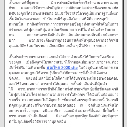
เป็นกลยุทธ์ที่ยุ่งยาก มีการประเมินข้อเท็จจริงจำนวนมากรวมอยู่
ด้วย คุณควรให้ความสำคัญกับการเปลี่ยนแปลงต่างๆซึ่งอาจส่งผลต่อ
พีซีของคุณได้อย่างน่าเชื่อถือ ฉันเข้าใจว่าสิ่งนี้อาจดูเป็นมาตรฐานตั้งแต่
เริ่มต้นโดยเฉพาะอย่างยิ่งในกรณีที่คุณถือโอกาสที่ดีที่จะบรรลุเป้า
หมายนั้น ทุกสิ่งที่พิจารณาการตรวจสอบข้อมูลทั้งหมดที่สำคัญในการ
สร้างกลยุทธ์ฟุตบอลที่คุ้มค่าเป็นเพียงมาตรการที่ไม่จำเป็นสำหรับบาง
คน หลายคนอาจตัดสินใจที่จะเดินเล่นบนถนนที่เหนื่อยน้อยกว่า
มาก พวกเขาจะต้องบรรลุกรอบการเดิมพันฟุตบอลจากธุรกิจที่มี
คุณสมบัติพร้อมกับรายละเอียดปลีกย่อยอื่น ๆ ที่ได้รับการยกย่อง
เป็นประจำพวกเขาอาจจะแยกค่าใช้จ่ายส่วนหนึ่งให้กับการจัดเตรียม
ของคุณ เมื่อถึงจุดที่โปรแกรมเรียกได้ว่ายอดเยี่ยมพวกเขาอาจจะต้อง
เลิกใช้ปริมาณที่มากขึ้น
มวยไทย 2000 site
ในปัจจุบันเทคนิคการเล่น
ฟุตบอลตามกฎจะให้ความรู้เกี่ยวกับวิธีการต่างๆที่เป็นไปได้อย่าง
ชัดเจน กลยุทธ์เหล่านี้เมื่อใดก็ตามที่ได้รับการประเมินอย่างรอบคอบ
และใช้โดยเจตนาสามารถทำให้คุณกลายเป็นนักเดิมพันที่คุ้มค่า
ได้ ความยากสามารถเข้าถึงได้ทุกครั้งที่ชายหรือหญิงซื้อขั้นตอนคาสิ
โนฟุตบอลโดยไตร่ตรองว่าพวกเขาจะทำให้พวกเขาได้เงินเป็นก้อนอย่าง
รวดเร็ว กรอบฟุตบอลไม่ได้ถูกสร้างขึ้นมาเพื่อบรรลุเป้าหมายนี้ ในกรณี
ที่คุณมุ่งเน้นที่จะสร้างกรอบงานของคุณเอง ณ จุดนั้นคุณจะเห็นได้
อย่างรวดเร็วว่าคุณอาจมีเวลายืดยาวและมีช่วงเวลาที่สั้นลง นี่เป็นเรื่อง
ธรรมดาและจำเป็นต้องมี นี่อาจเป็นเหตุผลที่ถูกต้องที่สำคัญที่สุดว่า
ทำไมคุณต้องซื้อวิธีการจากบุคคลอื่น