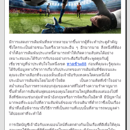
มีการแสดงการเดิมพันที่หลากหลายมากขึ้นจากผู้ที่จะทำประตูสำคัญ
ซึ่งใครจะเป็นฝ่ายชนะในครึ่งเวลาและอื่น ๆ อีกมากมาย สิ่งหนึ่งที่ต้อง
จำก็คือการเดิมพันประเภทนี้สามารถทำให้เกิดความสับสนได้อย่าง
เหมาะสมและได้รับการรับรองอย่างกระตือรือร้นที่จะพูดคุยกับผู้
เชี่ยวชาญที่น่าประทับใจในหนึ่งเขต
ทางเข้าw88
ก่อนที่คุณจะรู้คุณจะ
ได้รับข้อมูลทางวิชาการเกี่ยวกับประเภทของการเดิมพันที่ชัดเจนและ
คุณจะมีทางเลือกที่จะมองเห็นเมื่อเจ้ามือรับแทงคนใดคนหนึ่งได้
ประเมินการเดิมพันโดยไม่เข้าใจผิด เป็นความคิดที่เข้าใจอย่าง
สม่ำเสมอในการตรวจสอบกลุ่มของคลาสที่ไม่สร้างความรำคาญมาก
ขึ้นทั่วทั้งการเดิมพันฟุตบอลของคุณโดยส่วนใหญ่คิดเพียงแค่มองไปที่
สิ่งที่ชัดเจนเช่นกลุ่มหัวหน้าอังกฤษหรือการจัดเรียงในอิตาลี มีปัญหาไม่
มากพอที่จะมองไปที่ความสัมพันธ์ของอาร์เจนตินาที่ต่ำกว่าซึ่งเป็นเรื่อง
ที่น่าทึ่งเมื่อพิจารณาถึงวิธีการที่เป็นสถานที่แบบนั้นที่สามารถพบมูลค่า
ได้บ่อยเท่าที่จะทำได้
การเปิดบัญชีเจ้ามือรับแทงออนไลน์ที่แตกต่างกันเป็นเรื่องที่ดีเพื่อให้คุณ