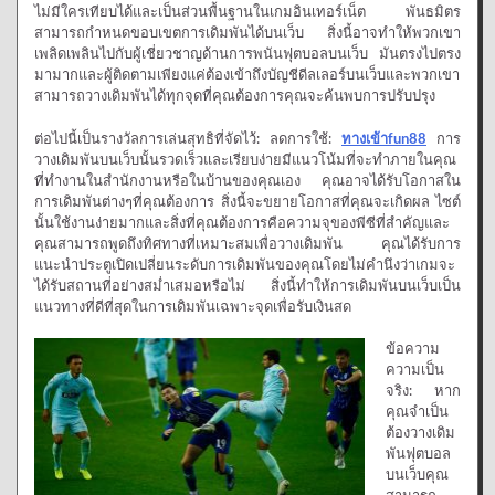
ไม่มีใครเทียบได้และเป็นส่วนพื้นฐานในเกมอินเทอร์เน็ต พันธมิตร
สามารถกำหนดขอบเขตการเดิมพันได้บนเว็บ สิ่งนี้อาจทำให้พวกเขา
เพลิดเพลินไปกับผู้เชี่ยวชาญด้านการพนันฟุตบอลบนเว็บ มันตรงไปตรง
มามากและผู้ติดตามเพียงแค่ต้องเข้าถึงบัญชีดีลเลอร์บนเว็บและพวกเขา
สามารถวางเดิมพันได้ทุกจุดที่คุณต้องการคุณจะค้นพบการปรับปรุง
ต่อไปนี้เป็นรางวัลการเล่นสุทธิที่จัดไว้: ลดการใช้:
ทางเข้าfun88
การ
วางเดิมพันบนเว็บนั้นรวดเร็วและเรียบง่ายมีแนวโน้มที่จะทำภายในคุณ
ที่ทำงานในสำนักงานหรือในบ้านของคุณเอง คุณอาจได้รับโอกาสใน
การเดิมพันต่างๆที่คุณต้องการ สิ่งนี้จะขยายโอกาสที่คุณจะเกิดผล ไซต์
นั้นใช้งานง่ายมากและสิ่งที่คุณต้องการคือความจุของพีซีที่สำคัญและ
คุณสามารถพูดถึงทิศทางที่เหมาะสมเพื่อวางเดิมพัน คุณได้รับการ
แนะนำประตูเปิดเปลี่ยนระดับการเดิมพันของคุณโดยไม่คำนึงว่าเกมจะ
ได้รับสถานที่อย่างสม่ำเสมอหรือไม่ สิ่งนี้ทำให้การเดิมพันบนเว็บเป็น
แนวทางที่ดีที่สุดในการเดิมพันเฉพาะจุดเพื่อรับเงินสด
ข้อความ
ความเป็น
จริง: หาก
คุณจำเป็น
ต้องวางเดิม
พันฟุตบอล
บนเว็บคุณ