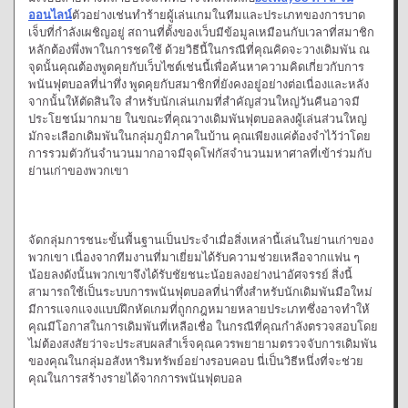
ออนไลน์
ตัวอย่างเช่นทำร้ายผู้เล่นเกมในทีมและประเภทของการบาด
เจ็บที่กำลังเผชิญอยู่ สถานที่ตั้งของเว็บมีข้อมูลเหมือนกับเวลาที่สมาชิก
หลักต้องพึ่งพาในการชดใช้ ด้วยวิธีนี้ในกรณีที่คุณคิดจะวางเดิมพัน ณ
จุดนั้นคุณต้องพูดคุยกับเว็บไซต์เช่นนี้เพื่อค้นหาความคิดเกี่ยวกับการ
พนันฟุตบอลที่น่าทึ่ง พูดคุยกับสมาชิกที่ยังคงอยู่อย่างต่อเนื่องและหลัง
จากนั้นให้ตัดสินใจ สำหรับนักเล่นเกมที่สำคัญส่วนใหญ่วันคืนอาจมี
ประโยชน์มากมาย ในขณะที่คุณวางเดิมพันฟุตบอลลงผู้เล่นส่วนใหญ่
มักจะเลือกเดิมพันในกลุ่มภูมิภาคในบ้าน คุณเพียงแค่ต้องจำไว้ว่าโดย
การรวมตัวกันจำนวนมากอาจมีจุดโฟกัสจำนวนมหาศาลที่เข้าร่วมกับ
ย่านเก่าของพวกเขา
จัดกลุ่มการชนะขั้นพื้นฐานเป็นประจำเมื่อสิ่งเหล่านี้เล่นในย่านเก่าของ
พวกเขา เนื่องจากทีมงานที่มาเยี่ยมได้รับความช่วยเหลือจากแฟน ๆ
น้อยลงดังนั้นพวกเขาจึงได้รับชัยชนะน้อยลงอย่างน่าอัศจรรย์ สิ่งนี้
สามารถใช้เป็นระบบการพนันฟุตบอลที่น่าทึ่งสำหรับนักเดิมพันมือใหม่
มีการแจกแจงแบบฝึกหัดเกมที่ถูกกฎหมายหลายประเภทซึ่งอาจทำให้
คุณมีโอกาสในการเดิมพันที่เหลือเชื่อ ในกรณีที่คุณกำลังตรวจสอบโดย
ไม่ต้องสงสัยว่าจะประสบผลสำเร็จคุณควรพยายามตรวจจับการเดิมพัน
ของคุณในกลุ่มอสังหาริมทรัพย์อย่างรอบคอบ นี่เป็นวิธีหนึ่งที่จะช่วย
คุณในการสร้างรายได้จากการพนันฟุตบอล