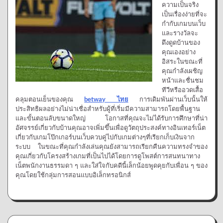
ความเป็นจริง
เป็นเรื่องง่ายที่จะ
กำกับเกมบนเว็บ
และรางวัลจะ
ดึงดูดบ้านของ
คุณเองอย่าง
อิสระในขณะที่
คุณกำลังเผชิญ
หน้าและชื่นชม
ทีวีหรืออวดเสื้อ
คลุมตอนเย็นของคุณ
betway ไทย
การเดิมพันผ่านเว็บนั้นให้
ประสิทธิผลอย่างไม่น่าเชื่อสำหรับผู้ที่เริ่มมีความสามารถโดยพื้นฐาน
และขั้นตอนลับขนาดใหญ่ โอกาสที่คุณจะไม่ได้รับการศึกษาที่น่า
อัศจรรย์เกี่ยวกับบ้านคุณอาจเพิ่มขึ้นเพื่อดูวัตถุประสงค์ทางอินเทอร์เน็ต
เกี่ยวกับเกมโป๊กเกอร์บนเว็บควบคู่ไปกับเกมต่างๆที่เรียกเก็บเงินจาก
ระบบ ในขณะที่คุณกำลังเล่นคุณยังสามารถเรียกคืนความทรงจำของ
คุณเกี่ยวกับโครงสร้างเกมที่เป็นไปได้โดยการดูโพสต์การสนทนาทาง
เน็ตพนักงานธรรมดา ๆ และใส่ใจกับคดีนี้เล็กน้อยพูดคุยกับเพื่อน ๆ ของ
คุณโดยใช้กลุ่มการสอนแบบอิเล็กทรอนิกส์