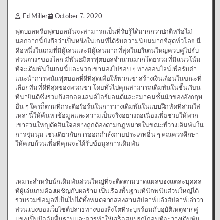
Ed Miller
October 7, 2020
ฟุตบอลหรือฟุตบอลมันจะสามารถเป็นที่รับรู้ได้มากกว่าปกติหรือไม่
นอกจากนี้ยังถือว่าเป็นหนึ่งในเกมที่ได้รับความนิยมมากที่สุดทั่วโลก นี่
คือหนึ่งในเกมที่มีผู้เล่นและมีผู้เล่นมากที่สุดในบริเตนใหญ่ควบคู่ไปกับ
ส่วนต่างๆของโลก มีพันธมิตรฟุตบอลจำนวนมากโดยรวมที่มีแนวโน้ม
ที่จะเดิมพันในเกมนี้และพวกเขามองไปรอบ ๆ ทางออนไลน์เพื่อรับคำ
แนะนำการพนันฟุตบอลที่ดีที่สุดเพื่อให้พวกเขาสร้างเงินเดือนในขณะที่
เลือกทีมที่ดีที่สุดของพวกเขา โดยทั่วไปคุณสามารถเดิมพันในชั้นเรียน
ที่น่ายินดีซึ่งรวมถึงสกอตแลนด์ไอร์แลนด์และสมาคมชั้นนำของอังกฤษ
อื่น ๆ ใครก็ตามที่กระตือรือร้นในการวางเดิมพันในแบบฝึกหัดที่สวมใส่
เหล่านี้ให้ค้นหาข้อมูลและความเป็นจริงอย่างต่อเนื่องเพื่อช่วยให้พวก
เขาส่วนใหญ่ตัดสินใจอย่างถูกต้องตามกฎหมายในขณะที่วางเดิมพันใน
การชุมนุม เช่นเดียวกับการออกกำลังกายประเภทอื่น ๆ คุณควรศึกษา
ให้ครบถ้วนเพื่อที่คุณจะได้รับข้อมูลการเดิมพัน
เหมาะสำหรับนักเดิมพันส่วนใหญ่ที่จะติดตามบาดแผลของแต่ละบุคคล
ที่ผู้เล่นเกมต้องเผชิญกับผลร้าย เป็นเรื่องพื้นฐานที่นักพนันส่วนใหญ่ได้
รวบรวมข้อมูลที่เป็นไปได้ทั้งหมดจากสองสามสัปดาห์แล้วสัปดาห์เล่าว่า
ส่วนแบ่งของเว็บไซต์ปลายทางของสิงโตที่ระบุพร้อมกับอุบัติเหตุจากคู่
แข่ง เป็นปัจจัยพื้นฐานและควรทำให้เสร็จสมบูรณ์ก่อนที่จะวางเดิมพัน