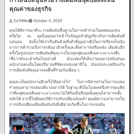
คุณค่าของธุรกิจ
Ed Miller
October 4, 2020
คุณได้พิจารณาที่จะวางเดิมพันพื้นฐานในการเข้าร่วมในผลตอบแทน
หรือไม่ ณ จุดนั้นคุณควรเข้าใจข้อมูลสำคัญเกี่ยวกับการเดิมพันที่
แน่นอน ดังนั้นให้เราเริ่มต้นด้วยสิ่งสำคัญอย่างยิ่งในการเรียกเก็บเงิน
จากการค้ารวมถึงการกลับมาอีกครั้งและตั้งค่าการเสริมพลัง เดิมพันอีก
ครั้งในรูปแบบการเดิมพันที่คุณวางในกลุ่มฟุตบอลที่เฉพาะเจาะจงซึ่ง
เชื่อว่ามันจะดำเนินไปอย่างดี มันแสดงให้เห็นว่าคุณอาจสนับสนุน
พนักงานคนนั้นโดยปริมาณที่ชัดเจนของคาสิโน มันแทบจะเหมือนกับ
การเดิมพันที่คุณอาจลงพื้นที่ร่วมกับเพื่อน ๆ
คุณจะเป็นพนักงานอีกครั้งได้อย่างไร? ในการมีส่วนร่วมในการแปลง
ร่างคุณสามารถสมมติบางอย่างได้ ในฐานะที่เป็นโมเดลหนึ่งหากคุณคิด
ว่าทีมฟุตบอลที่เฉพาะเจาะจงจะไม่ได้รับเมื่อถึงจุดนั้นคุณก็สามารถตั้ง
หลักได้ จากนี้ไปค้นพบวิธีการปรับเปลี่ยนถ้อยคำ คุณมีความสามารถใน
การปรับเปลี่ยนเพื่อเดิมพันกับสิ่งที่อาจเกิดขึ้นในการแข่งขัน