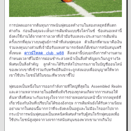
การปลดแอกจากต้นทุนการพนันฟุตบอลทำงานในสองกลยุทธ์ที่แตก
ต่างกัน ก่อนอื่นคุณจะเห็นการเดิมพันแบบซิงโครไนซ์ ข้อเสนอเหล่านี้
ยังคงใช้งานได้จากตารางเวลาที่เจ้ามือรับแทงจะประสานการเดิมพัน
ครั้งแรกที่คุณวางบนศูนย์การค้าที่เล่นฟุตบอล ตัวเลือกที่ตามมาคือเงิน
ร่วมลงทุนบางส่วนที่เจ้ามือรับแทงสามารถจัดส่งได้เช่นการสนับสนุนฟรี
ทั้งหมด
ดาวน์โหลด club w88
สิ่งเหล่านี้บ่งบอกถึงการทำงานตาม
กำหนดเวลาที่ไม่มีการผ่อนชำระล่วงหน้าเป็นสิ่งสำคัญยกเว้นกฎรางวัล
พิเศษเป็นสิ่งสำคัญ ลูกค้าจะได้รับรหัสโปรแกรมภายในบัญชีออนไลน์
ของพวกเขาที่เข้าร่วมกับทรัพย์สินมักจะถูกส่งมอบเพื่ออนุญาตให้พวก
เขาใช้ประโยชน์ได้ในขณะที่พวกเขาชี้ไป
ฟุตบอลเป็นหนึ่งในการออกกำลังกายที่ใหญ่ที่สุดใน Assembled Realm
และความหลากหลายในอดีตที่แท้จริงของทุกคนเกิดจากการเสนอให้
ค้นหาสิ่งที่เหมาะกับแรงจูงใจจากการถ่ายทอดก่อนหน้านี้จากกลยุทธ์ที่
เกี่ยวข้องกับเงินที่เปรียบไม่ได้ของอังกฤษ การเดิมพันยังได้รับความนิยม
อย่างมากในตอนนี้มากกว่าที่จะยังคงเป็นอยู่และไม่มีอะไรออกไปจาก
กระเป๋าการพนันฟุตบอลเป็นเทคนิคพิเศษสำหรับผู้สนใจรักฟุตบอลเพื่อ
ใช้ประโยชน์สูงสุดจากวงจรการสนับสนุนของพวกเขามากเกินไป