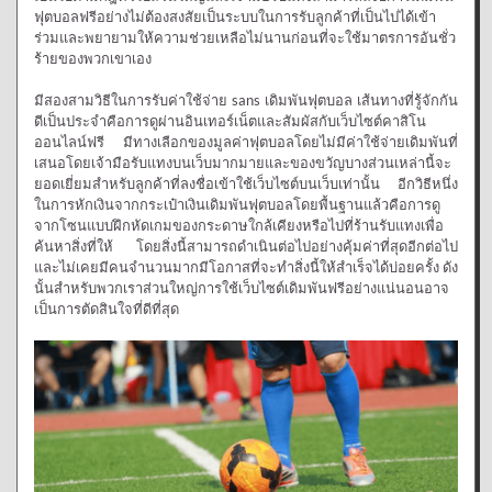
ฟุตบอลฟรีอย่างไม่ต้องสงสัยเป็นระบบในการรับลูกค้าที่เป็นไปได้เข้า
ร่วมและพยายามให้ความช่วยเหลือไม่นานก่อนที่จะใช้มาตรการอันชั่ว
ร้ายของพวกเขาเอง
มีสองสามวิธีในการรับค่าใช้จ่าย sans เดิมพันฟุตบอล เส้นทางที่รู้จักกัน
ดีเป็นประจำคือการดูผ่านอินเทอร์เน็ตและสัมผัสกับเว็บไซต์คาสิโน
ออนไลน์ฟรี มีทางเลือกของมูลค่าฟุตบอลโดยไม่มีค่าใช้จ่ายเดิมพันที่
เสนอโดยเจ้ามือรับแทงบนเว็บมากมายและของขวัญบางส่วนเหล่านี้จะ
ยอดเยี่ยมสำหรับลูกค้าที่ลงชื่อเข้าใช้เว็บไซต์บนเว็บเท่านั้น อีกวิธีหนึ่ง
ในการหักเงินจากกระเป๋าเงินเดิมพันฟุตบอลโดยพื้นฐานแล้วคือการดู
จากโซนแบบฝึกหัดเกมของกระดาษใกล้เคียงหรือไปที่ร้านรับแทงเพื่อ
ค้นหาสิ่งที่ให้ โดยสิ่งนี้สามารถดำเนินต่อไปอย่างคุ้มค่าที่สุดอีกต่อไป
และไม่เคยมีคนจำนวนมากมีโอกาสที่จะทำสิ่งนี้ให้สำเร็จได้บ่อยครั้ง ดัง
นั้นสำหรับพวกเราส่วนใหญ่การใช้เว็บไซต์เดิมพันฟรีอย่างแน่นอนอาจ
เป็นการตัดสินใจที่ดีที่สุด