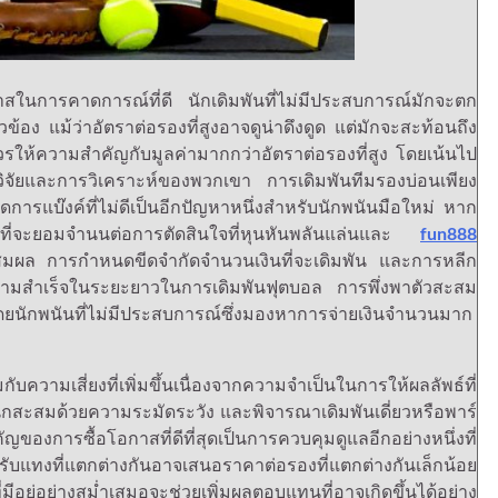
กาสในการคาดการณ์ที่ดี นักเดิมพันที่ไม่มีประสบการณ์มักจะตก
่ยวข้อง แม้ว่าอัตราต่อรองที่สูงอาจดูน่าดึงดูด แต่มักจะสะท้อนถึง
วรให้ความสำคัญกับมูลค่ามากกว่าอัตราต่อรองที่สูง โดยเน้นไป
การวิจัยและการวิเคราะห์ของพวกเขา การเดิมพันทีมรองบ่อนเพียง
ดการแบ๊งค์ที่ไม่ดีเป็นอีกปัญหาหนึ่งสำหรับนักพนันมือใหม่ หาก
่ายที่จะยอมจำนนต่อการตัดสินใจที่หุนหันพลันแล่นและ
fun888
ุสมผล การกำหนดขีดจำกัดจำนวนเงินที่จะเดิมพัน และการหลีก
บความสำเร็จในระยะยาวในการเดิมพันฟุตบอล การพึ่งพาตัวสะสม
นโดยนักพนันที่ไม่มีประสบการณ์ซึ่งมองหาการจ่ายเงินจำนวนมาก
วามเสี่ยงที่เพิ่มขึ้นเนื่องจากความจำเป็นในการให้ผลลัพธ์ที่
นักสะสมด้วยความระมัดระวัง และพิจารณาเดิมพันเดี่ยวหรือพาร์
ของการซื้อโอกาสที่ดีที่สุดเป็นการควบคุมดูแลอีกอย่างหนึ่งที่
งที่แตกต่างกันอาจเสนอราคาต่อรองที่แตกต่างกันเล็กน้อย
มีอยู่อย่างสม่ำเสมอจะช่วยเพิ่มผลตอบแทนที่อาจเกิดขึ้นได้อย่าง