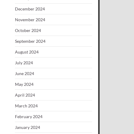
December 2024
November 2024
October 2024
September 2024
August 2024
July 2024
June 2024
May 2024
April 2024
March 2024
February 2024
January 2024