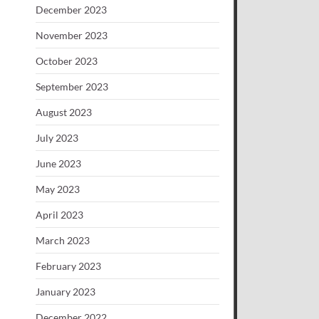
December 2023
November 2023
October 2023
September 2023
August 2023
July 2023
June 2023
May 2023
April 2023
March 2023
February 2023
January 2023
December 2022