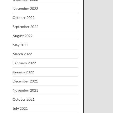
November 2022
October 2022
September 2022
August 2022
May 2022
March 2022
February 2022
January 2022
December 2021
November 2021
October 2021
July 2021