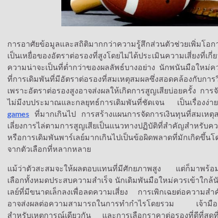
การอาศัยข้อมูลและสถิติมากกว่าความรู้สึกส่วนตัวช่วยเพิ่มโอ
เป็นเหยื่อของอัตราต่อรองที่สูงโดยไม่ได้ประเมินความเสี่ยงที่เกี
ความน่าจะเป็นที่ต่ำกว่าของผลลัพธ์บางอย่าง นักพนันมือใหม่ค
ที่การเดิมพันที่มีอัตราต่อรองที่สมเหตุสมผลซึ่งสอดคล้องกับ
เพราะอัตราต่อรองสูงอาจส่งผลให้เกิดการสูญเสียบ่อยครั้ง การจั
ไม่มีงบประมาณและกลยุทธ์การเดิมพันที่ชัดเจน เป็นเรื่องง
games
ที่มากเกินไป การสร้างแผนการจัดการเงินทุนที่สมเหต
เลี่ยงการไล่ตามการสูญเสียเป็นแนวทางปฏิบัติที่สำคัญสำหรั
หรือการเดิมพันพาร์เลย์มากเกินไปเป็นข้อผิดพลาดที่มักเกิดขึ้
จากตัวเลือกที่หลากหลาย
แม้ว่าตัวสะสมจะให้ผลตอบแทนที่มีศักยภาพสูง แต่ก็มาพร้อมกับค
เลือกทั้งหมดประสบความสำเร็จ นักเดิมพันมือใหม่ควรเข้าใกล้
เลย์ที่มีขนาดเล็กลงเพื่อลดความเสี่ยง การเพิกเฉยต่อความสำคัญ
อาจส่งผลต่อความสามารถในการทำกำไรโดยรวม เจ้ามือรับแท
สำหรับเหตุการณ์เดียวกัน และการเลือกราคาต่อรองที่ดีที่สุดที่