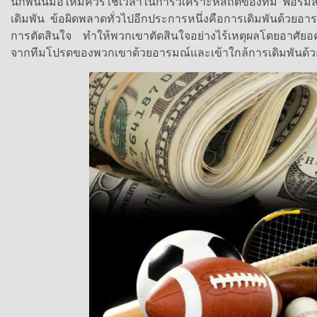
นักพนันมือใหม่ควรใช้เวลาในการวิเคราะห์สถิติของทีม ฟอร์ม
เดิมพัน ข้อผิดพลาดทั่วไปอีกประการหนึ่งคือการเดิมพันด้วย
การตัดสินใจ ทำให้พวกเขาตัดสินใจอย่างไร้เหตุผลโดยอาศัยอคต
จากทีมโปรดของพวกเขาด้วยอารมณ์และเข้าใกล้การเดิมพันด้วย