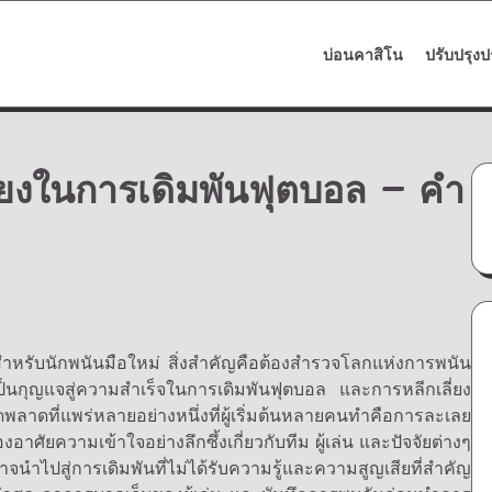
บ่อนคาสิโน
ปรับปรุงป
ลี่ยงในการเดิมพันฟุตบอล – คำ
ำหรับนักพนันมือใหม่ สิ่งสำคัญคือต้องสำรวจโลกแห่งการพนัน
เป็นกุญแจสู่ความสำเร็จในการเดิมพันฟุตบอล และการหลีกเลี่ยง
ิดพลาดที่แพร่หลายอย่างหนึ่งที่ผู้เริ่มต้นหลายคนทำคือการละเลย
าศัยความเข้าใจอย่างลึกซึ้งเกี่ยวกับทีม ผู้เล่น และปัจจัยต่างๆ
จนำไปสู่การเดิมพันที่ไม่ได้รับความรู้และความสูญเสียที่สำคัญ