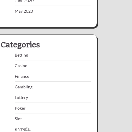
June 2020
May 2020
Categories
Betting
Casino
Finance
Gambling
Lottery
Poker
Slot
การพนัน