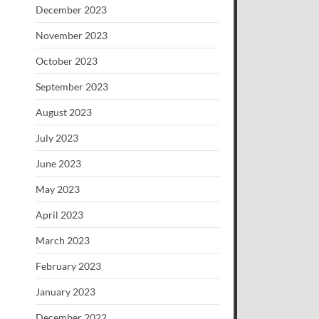
December 2023
November 2023
October 2023
September 2023
August 2023
July 2023
June 2023
May 2023
April 2023
March 2023
February 2023
January 2023
December 2022