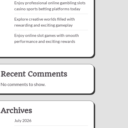
Enjoy professional online gambling slots
casino sports betting platforms today
Explore creative worlds filled with
rewarding and exciting gameplay
Enjoy online slot games with smooth
performance and exciting rewards
Recent Comments
No comments to show.
Archives
July 2026