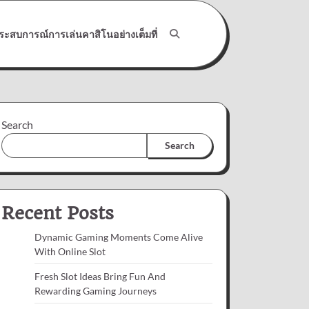
ระสบการณ์การเล่นคาสิโนอย่างเต็มที่
Search
Search
Recent Posts
Dynamic Gaming Moments Come Alive
With Online Slot
Fresh Slot Ideas Bring Fun And
Rewarding Gaming Journeys