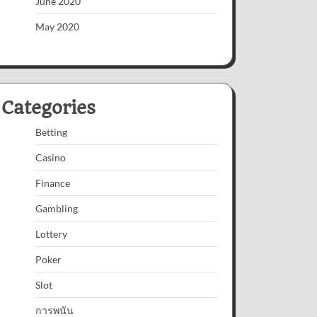
June 2020
May 2020
Categories
Betting
Casino
Finance
Gambling
Lottery
Poker
Slot
การพนัน