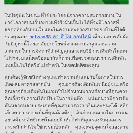
ในปัจจุบันในขณะที่ใช้ประโยชน์จากความสะดวกสบายใน
บางโอกาสบนเว็บอย่างแท้จริงมันเป็นไปได้ที่จะมีโอกาสที่
สอดคล้องกันบนเว็บและในความสะดวกสบายของบ้านที่ใจดี
ของคุณเอง
betway88 คา สิ โน ออนไลน์
เมื่อคุณควรสัมผัส
กับปัญหานี้โดยอาศัยประโยชน์จากความสนุกและความ
สามารถในการจัดหาที่สำคัญคุณอาจพบวิธีการเดิมพันในเกม
ไม่ว่าจะบนเน็ตหรือแยกกันก็ตามเพื่อตรวจสอบว่าการเดิมพัน
เกมเป็นไปได้หรือไม่ สำหรับในเขตปกติของคุณ
คุณต้องรู้จักชนิดต่างๆและทำความคุ้นเคยกับโอกาสในการ
เกิดผลมหาศาลจากมัน คุณอาจต้องเดิมพันเหนือผู้ชนะหรือ
คุณอาจต้องเดิมพันในเกมทั่วไปจำนวนมากหรือบางทีคุณควร
คิดเกี่ยวกับความได้เปรียบในการบันทึก แน่นอนว่ามีการเดิม
พันหลากหลายประเภทที่คุณสามารถวางเงินและชนะได้ หลีก
เลี่ยงความน่าจะเป็นที่คุณต้องดึงดูดเงินจำนวนมากในการเล่น
อย่างมีประสิทธิภาพในแบบฝึกหัดกีฬาที่คุณรองรับคุณควร
ตระหนักว่านี่ไม่ใช่กรรมเป็นหลัก คุณจะพบจุดสนใจสองสาม