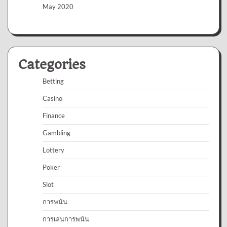
May 2020
Categories
Betting
Casino
Finance
Gambling
Lottery
Poker
Slot
การพนัน
การเล่นการพนัน