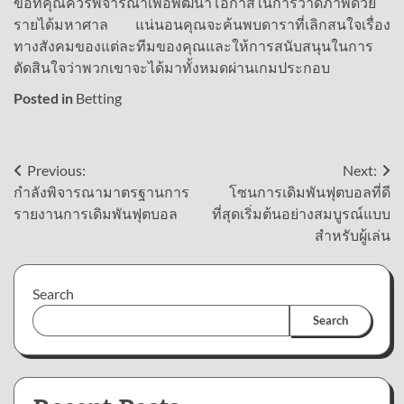
ข้อที่คุณควรพิจารณาเพื่อพัฒนาโอกาสในการวาดภาพด้วย
รายได้มหาศาล แน่นอนคุณจะค้นพบดาราที่เลิกสนใจเรื่อง
ทางสังคมของแต่ละทีมของคุณและให้การสนับสนุนในการ
ตัดสินใจว่าพวกเขาจะได้มาทั้งหมดผ่านเกมประกอบ
Posted in
Betting
Post
Previous:
Next:
กำลังพิจารณามาตรฐานการ
โซนการเดิมพันฟุตบอลที่ดี
navigation
รายงานการเดิมพันฟุตบอล
ที่สุดเริ่มต้นอย่างสมบูรณ์แบบ
สำหรับผู้เล่น
Search
Search