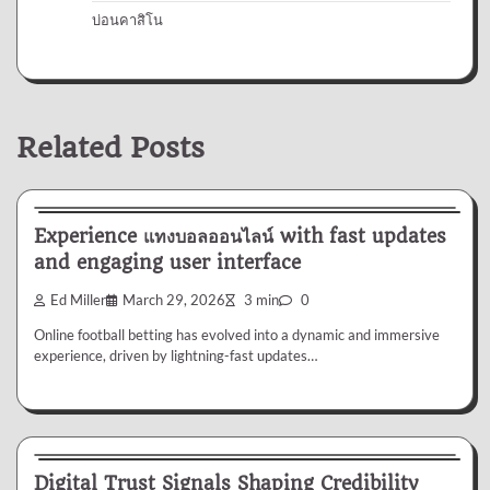
บ่อนคาสิโน
Related Posts
Betting
Experience แทงบอลออนไลน์ with fast updates
and engaging user interface
Ed Miller
March 29, 2026
3 min
0
Online football betting has evolved into a dynamic and immersive
experience, driven by lightning-fast updates…
Betting
Digital Trust Signals Shaping Credibility