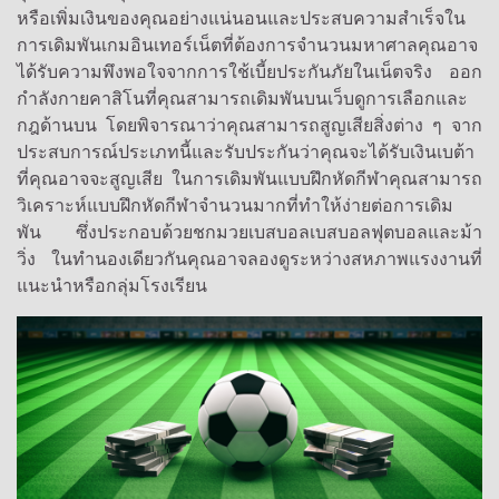
หรือเพิ่มเงินของคุณอย่างแน่นอนและประสบความสำเร็จใน
การเดิมพันเกมอินเทอร์เน็ตที่ต้องการจำนวนมหาศาลคุณอาจ
ได้รับความพึงพอใจจากการใช้เบี้ยประกันภัยในเน็ตจริง ออก
กำลังกายคาสิโนที่คุณสามารถเดิมพันบนเว็บดูการเลือกและ
กฎด้านบน โดยพิจารณาว่าคุณสามารถสูญเสียสิ่งต่าง ๆ จาก
ประสบการณ์ประเภทนี้และรับประกันว่าคุณจะได้รับเงินเบต้า
ที่คุณอาจจะสูญเสีย ในการเดิมพันแบบฝึกหัดกีฬาคุณสามารถ
วิเคราะห์แบบฝึกหัดกีฬาจำนวนมากที่ทำให้ง่ายต่อการเดิม
พัน ซึ่งประกอบด้วยชกมวยเบสบอลเบสบอลฟุตบอลและม้า
วิ่ง ในทำนองเดียวกันคุณอาจลองดูระหว่างสหภาพแรงงานที่
แนะนำหรือกลุ่มโรงเรียน