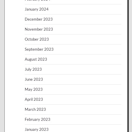
January 2024
December 2023
November 2023
October 2023
September 2023
August 2023
July 2023
June 2023
May 2023
April 2023
March 2023
February 2023
January 2023