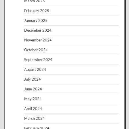
March 2025
February 2025
January 2025
December 2024
November 2024
October 2024
September 2024
August 2024
July 2024
June 2024
May 2024
April 2024
March 2024
February 2024