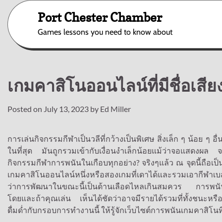
Skip
Port Chester Chamber
to
content
Games lessons you need to know about
เกมคาสิโนออนไลน์ที่มีชื่อเส
Posted on
July 13, 2023
by
Ed Miller
การเล่นกิจกรรมกีฬาเป็นวลีที่กว้างเป็นพิเศษ สิ่งเล็ก ๆ น้อย ๆ อ
ในที่สุด มันถูกรวมเข้ากับเงื่อนงำเล็กน้อยแม้ว่าจอแสดงผล จ
กิจกรรมกีฬาการพนันในเกือบทุกอย่าง? จริงๆแล้ว ณ จุดนี้ถือเป
เกมคาสิโนออนไลน์หนึ่งหรือสองเกมที่เดาได้และรวมเอากีฬาเบสบอ
ว่าการพัฒนาในขณะนี้เป็นด้านเลือดไหลเกินสมควร การพนันบอลออ
โดยและถ้าคุณเล่น เห็นได้ชัดว่าอาจมีรายได้รวมที่ทั้งชนะ
ดื่มด่ำกับกรอบการทำงานนี้ ให้รู้จักเว็บไซต์การพนันเกมคาสิโน