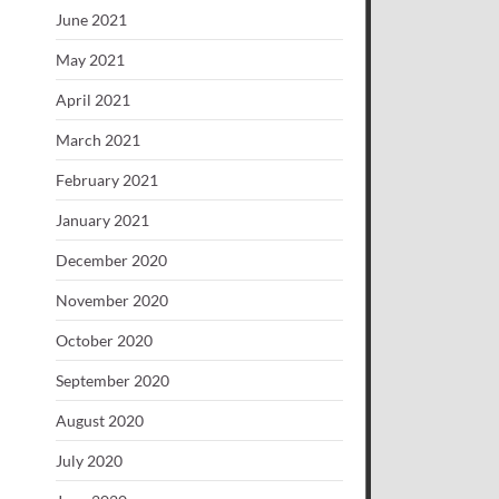
June 2021
May 2021
April 2021
March 2021
February 2021
January 2021
December 2020
November 2020
October 2020
September 2020
August 2020
July 2020