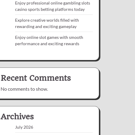
Enjoy professional online gambling slots
casino sports betting platforms today
Explore creative worlds filled with
rewarding and exciting gameplay
Enjoy online slot games with smooth
performance and exciting rewards
Recent Comments
No comments to show.
Archives
July 2026