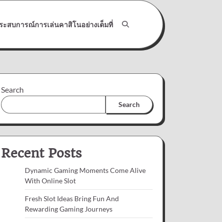
ระสบการณ์การเล่นคาสิโนอย่างเต็มที่
Search
Search
Recent Posts
Dynamic Gaming Moments Come Alive
With Online Slot
Fresh Slot Ideas Bring Fun And
Rewarding Gaming Journeys