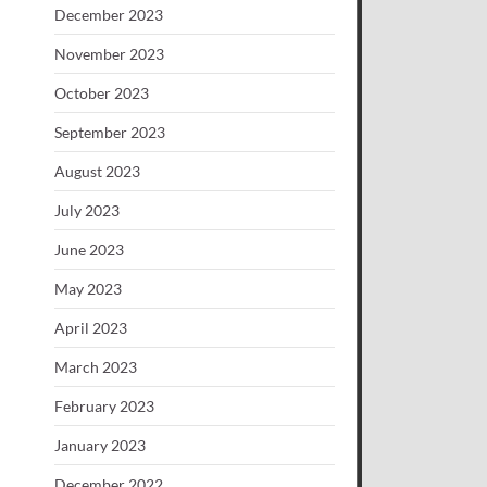
December 2023
November 2023
October 2023
September 2023
August 2023
July 2023
June 2023
May 2023
April 2023
March 2023
February 2023
January 2023
December 2022