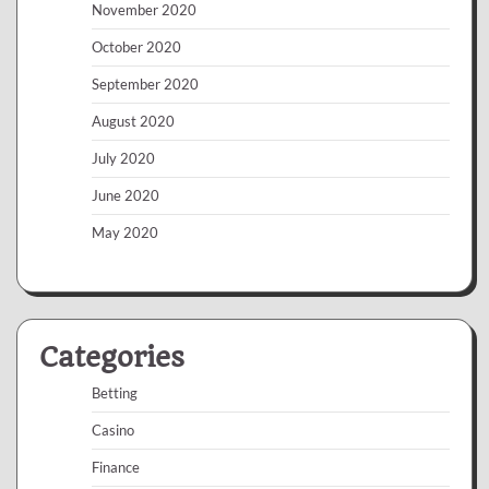
November 2020
October 2020
September 2020
August 2020
July 2020
June 2020
May 2020
Categories
Betting
Casino
Finance