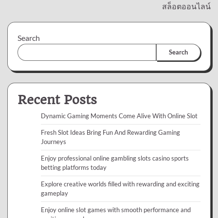
สล็อตออนไลน์
Search
Search
Recent Posts
Dynamic Gaming Moments Come Alive With Online Slot
Fresh Slot Ideas Bring Fun And Rewarding Gaming
Journeys
Enjoy professional online gambling slots casino sports
betting platforms today
Explore creative worlds filled with rewarding and exciting
gameplay
Enjoy online slot games with smooth performance and