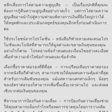
หลีกเลี่ยงการไล่ตามความสูญเสีย – เป็นเรื่องปกติที่คุณจะ
ต้องการกู้คืนความสูญเสียอย่างรวดเร็ว แต่การไล่ตามความ
สูญเสียอาจนำไปสู่ความพ่ายแพ้ทางการเงินที่ยิ่งใหญ่กว่าได้
ให้หยุดพักและประเมินกลยุทธ์ของคุณอีกครั้งก่อนดำเนินการ
ต่อ
ใช้ประโยชน์จากโปรโมชั่น – หนังสือกีฬาหลายเล่มเสนอโปร
โมชั่นและโบนัสที่สามารถให้มูลค่าและขยายเงินทุนของคุณ
อย่างไรก็ตาม โปรดอ่านข้อกำหนดและเงื่อนไขอย่างละเอียด
เพื่อทำความเข้าใจข้อกำหนดและข้อจำกัด
เลือกซื้อราคาต่อรองที่ดีที่สุด – การเปรียบเทียบราคาต่อรอง
จากหนังสือกีฬาต่างๆ สามารถช่วยให้คุณพบความคุ้มค่าที่สุด
สำหรับการเดิมพันของคุณ แม้แต่ความแตกต่างเล็กๆ น้อยๆ
ของอัตราต่อรองก็สามารถเพิ่มขึ้นเมื่อเวลาผ่านไป และส่งผล
เชิงบวกต่อเงินทุนของคุณ
พิจารณาการป้องกันความเสี่ยง – การป้องกันความเสี่ยงช่วย
ให้คุณสามารถล็อกกำไรหรือลดการขาดทุนโดยการวางเดิม