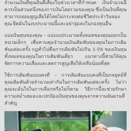
จำนวนเงินที่คุณยินดีเสี่ยงในช่วงเวลาที่กำหนด เงินจำนวนนี้
ควรเป็นส่วนหนึ่งของการเงินโดยรวมของคุณ ซึ่งเป็นเงินที่คุณ
สามารถยอมสูญเสียได้โดยไม่กระทบต่อชีวิตประจำวันของ
คุณ ยึดมั่นในงบประมาณนี้และอย่าจุ่มลงในกองทุนอื่น
แบ่งเงินทุนของคุณ – แบ่งงบประมาณทั้งหมดของคุณออกเป็น
หน่วยเล็กๆ เพื่อควบคุมจำนวนเงินเดิมพันของคุณในการเดิม
พันแต่ละครั้ง กฎทั่วไปคือการเดิมพันไม่เกิน 1-5% ของเงินทุน
ทั้งหมดของคุณในการเดิมพันเดี่ยว แนวทางนี้ช่วยให้คุณ
จัดการความเสี่ยงและลดการสูญเสียให้เหลือน้อยที่สุด
ใช้การเดิมพันแบบคงที่ – การเดิมพันแบบคงที่เป็นกลยุทธ์ที่
คุณเดิมพันด้วยจำนวนเท่ากันในการเดิมพันแต่ละครั้ง ไม่ว่า
คุณจะมั่นใจในการเลือกหรือไม่ก็ตาม วิธีการนี้จะช่วยรักษา
ความสม่ำเสมอและปกป้องเงินทุนของคุณจากความผันผวนที่
สำคัญ