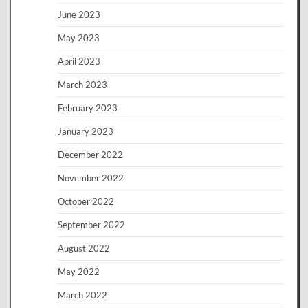
June 2023
May 2023
April 2023
March 2023
February 2023
January 2023
December 2022
November 2022
October 2022
September 2022
August 2022
May 2022
March 2022