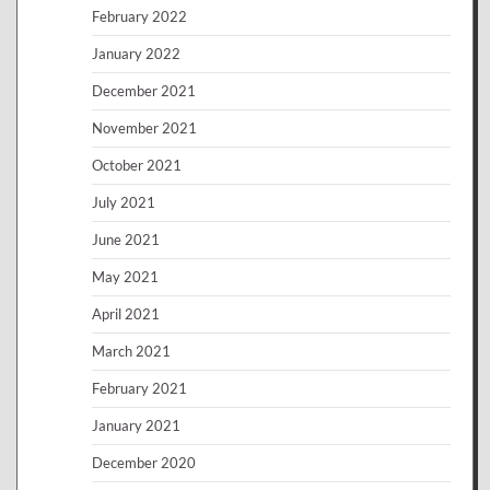
February 2022
January 2022
December 2021
November 2021
October 2021
July 2021
June 2021
May 2021
April 2021
March 2021
February 2021
January 2021
December 2020