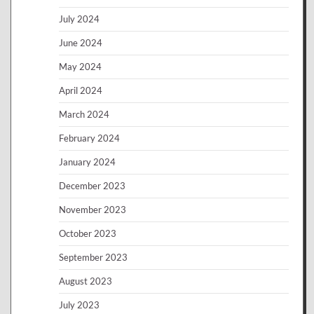
July 2024
June 2024
May 2024
April 2024
March 2024
February 2024
January 2024
December 2023
November 2023
October 2023
September 2023
August 2023
July 2023