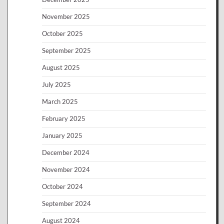
November 2025
October 2025
September 2025
August 2025
July 2025
March 2025
February 2025
January 2025
December 2024
November 2024
October 2024
September 2024
August 2024