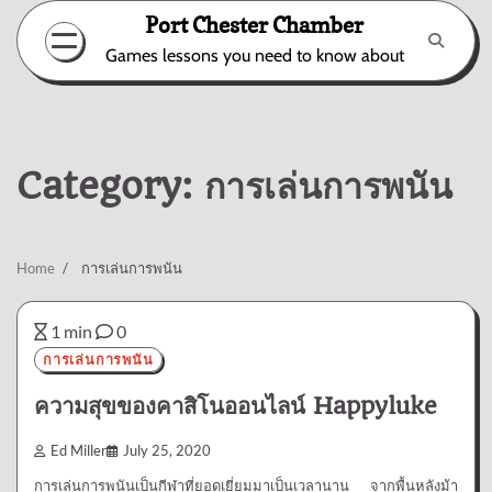
Skip
Port Chester Chamber
to
Games lessons you need to know about
content
Category:
การเล่นการพนัน
Home
การเล่นการพนัน
1 min
0
การเล่นการพนัน
ความสุขของคาสิโนออนไลน์ Happyluke
Ed Miller
July 25, 2020
การเล่นการพนันเป็นกีฬาที่ยอดเยี่ยมมาเป็นเวลานาน จากพื้นหลังม้า