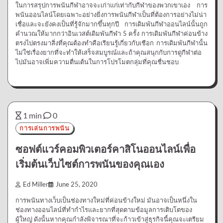
ในการสรุปการพนันกีฬาอาจจะเก่าแก่เท่ากับกีฬาของพวกเขาเอง การ
พนันออนไลน์โดยเฉพาะอย่างยิ่งการพนันกีฬาเป็นที่ต้องการอย่างไม่น่า
เชื่อและจะยังคงเป็นที่รู้จักมากขึ้นทุกปี การเดิมพันกีฬาออนไลน์นั้นถูก
คำนวณให้มากกว่าอินเวสต์เดิมพันกีฬา 5 ครั้ง การเดิมพันกีฬาค่อนข้าง
ตรงไปตรงมาสิ่งที่คุณต้องทำคือเรียนรู้เกี่ยวกับเชือก การเดิมพันกีฬานั้น
ไม่ใช่เรื่องยากที่จะทำให้เสร็จสมบูรณ์และถ้าคุณสนุกกับการดูกีฬาต่อ
ไปมันอาจเพิ่มความตื่นเต้นในการโปรโมตกลุ่มที่คุณชื่นชอบ
1 min
0
การเล่นการพนัน
ซอฟต์แวร์คอมพิวเตอร์คาสิโนออนไลน์เพื่อ
เริ่มต้นเว็บไซต์การพนันของคุณเอง
Ed Miller
June 25, 2020
การพนันทางเว็บเป็นช่องทางใหม่ที่ค่อนข้างใหม่ มันอาจเป็นหนึ่งใน
ช่องทางออนไลน์ที่ทำกำไรและยากที่สุดตามข้อมูลการเติบโตของ
ผู้ใหญ่ ดังนั้นหากคุณกำลังพิจารณาที่จะก้าวเข้าสู่ธุรกิจนี้คุณจะเตรียม