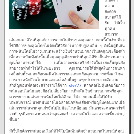
เนื่องจาก
ความ
สะดวก
สบายที่ได้
รับ ใช้เว็บ
ทุกคน
สามารถ
เล่นเกมคาสิโนที่คุณต้องการภายในบ้านของคุณเอง ตอนนี้มันง่ายที่จะ
ใช้วิธีการของคุณโดยไม่ต้องให้วิธีการมากกับผู้เล่นอื่น ๆ ดังนั้นผู้ที่เล่น
การพนันโดยไม่วางแผนที่จะสร้างเงินจำนวนมาก? เว้นแต่คุณจะต้องทำ
เพื่อความบันเทิงดังนั้นเมื่อคุณสูญเสียรายรับที่คุณได้รับเป็นจำนวนมาก
คุณก็สามารถทำได้ แต่ไม่ว่าจะชนะหรือกำจัดในระยะสั้นคุณยัง
สามารถทำกำไรได้ในระยะยาว คุณสามารถให้ดีที่สุดในการค้นหา
เคล็ดลับทั้งหมดหรือเทคนิคในการชนะเกมหรือคุณสามารถพึ่งพาโชค
การตระหนักถึงนโยบายและเคล็ดลับพื้นฐานทุกประการอาจมีความ
สำคัญก่อนที่คุณจะสร้างรายได้จาก
ole777
หากคุณไม่คุ้นเคยกับการ
พนันออนไลน์คุณจะต้องไม่เสี่ยงกับการเดิมพันเงินจำนวนมากหรือคุณ
ควรพยายามเล่นการพนันโดยไม่เสียค่าใช้จ่ายก่อนเพื่อให้ได้รับ
ประสบการณ์ บางทีมันอาจไม่ฉลาดนักที่จะเสี่ยงเหรียญในตอนแรกเมื่อ
เล่นการพนันหากคุณกำจัดไปไม่มีอะไรเหลือเลย มันอาจจะฉลาดกว่าที่
จะทำธุรกิจกระดาษจนกว่าคุณจะสร้างความมั่นใจและความเชี่ยวชาญ
ขึ้นมา
มีเว็บไซต์การพนันออนไลน์ที่ให้โบนัสเพิ่มเติมจำนวนมากในกรณีที่คุณ