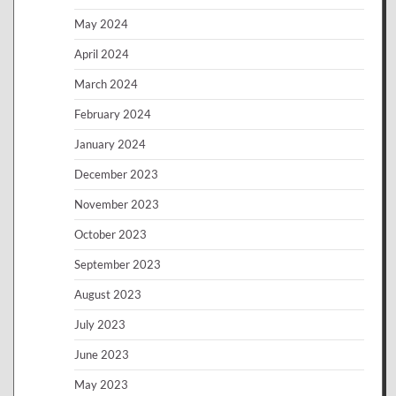
May 2024
April 2024
March 2024
February 2024
January 2024
December 2023
November 2023
October 2023
September 2023
August 2023
July 2023
June 2023
May 2023