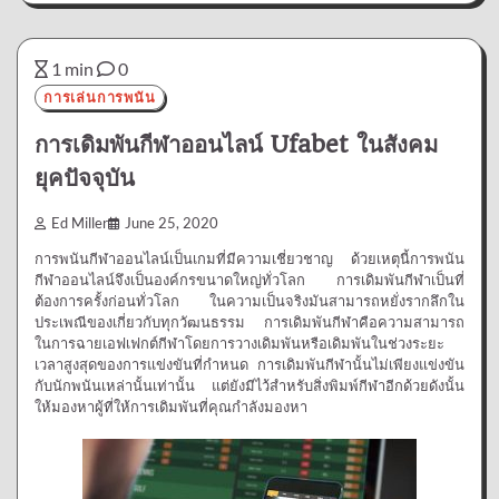
1 min
0
การเล่นการพนัน
การเดิมพันกีฬาออนไลน์ Ufabet ในสังคม
ยุคปัจจุบัน
Ed Miller
June 25, 2020
การพนันกีฬาออนไลน์เป็นเกมที่มีความเชี่ยวชาญ ด้วยเหตุนี้การพนัน
กีฬาออนไลน์จึงเป็นองค์กรขนาดใหญ่ทั่วโลก การเดิมพันกีฬาเป็นที่
ต้องการครั้งก่อนทั่วโลก ในความเป็นจริงมันสามารถหยั่งรากลึกใน
ประเพณีของเกี่ยวกับทุกวัฒนธรรม การเดิมพันกีฬาคือความสามารถ
ในการฉายเอฟเฟกต์กีฬาโดยการวางเดิมพันหรือเดิมพันในช่วงระยะ
เวลาสูงสุดของการแข่งขันที่กำหนด การเดิมพันกีฬานั้นไม่เพียงแข่งขัน
กับนักพนันเหล่านั้นเท่านั้น แต่ยังมีไว้สำหรับสิ่งพิมพ์กีฬาอีกด้วยดังนั้น
ให้มองหาผู้ที่ให้การเดิมพันที่คุณกำลังมองหา