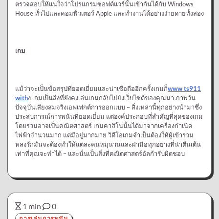
ตรวจสอบให้แน่ใจว่าโปรแกรมซอฟต์แวร์นั้นเข้ากันได้กับ Windows
House ทั่วไปและคอมพิวเตอร์ Apple และทำงานได้อย่างง่ายดายทั้งสอง
เกม
แม้ว่าจะเป็นข้อสรุปที่ยอดเยี่ยมและน่าเชื่อถืออีกครั้งเกมก็
www ts911
with
ง เกมเป็นสิ่งที่ยังคงเล่นเกมกลับไปยังเว็บไซต์ของคุณมา ภาพวัน
ปัจจุบันเสียงสมจริงเอฟเฟกต์การออกแบบ – สิ่งเหล่านี้ทุกอย่างนำมาซึ่ง
ประสบการณ์การพนันที่ยอดเยี่ยม แต่องค์ประกอบที่สำคัญที่สุดของเกม
โดยรวมอาจเป็นคณิตศาสตร์ เกมคาสิโนนั้นได้มาจากเครื่องกำเนิด
ไฟฟ้าจำนวนมาก แต่มีอยู่มากมาย วิดีโอเกมจำเป็นต้องให้ผู้เข้าร่วม
หลงรักมันจะต้องทำให้แต่ละคนหมุนวนและฝ่ามือทุกอย่างที่น่าตื่นเต้น
เท่าที่คุณจะทำได้ – และนั่นเป็นสิ่งที่คณิตศาสตร์อัลก้ารับผิดชอบ
1 min
0
การเล่นการพนัน