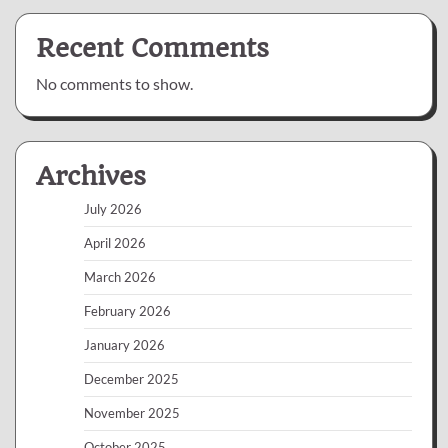
Recent Comments
No comments to show.
Archives
July 2026
April 2026
March 2026
February 2026
January 2026
December 2025
November 2025
October 2025