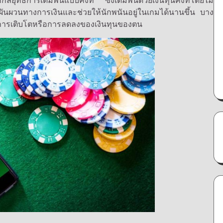
มผันผวนทางการเงินและช่วยให้นักพนันอยู่ในเกมได้นานขึ้น บาง
ามการเติบโตหรือการลดลงของเงินทุนของตน