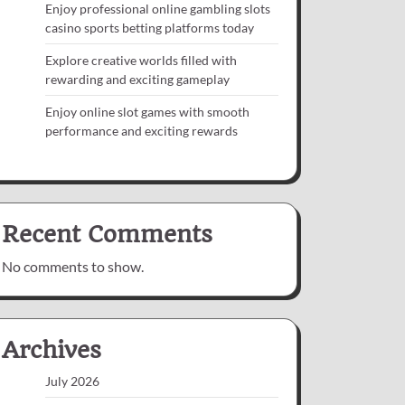
Enjoy professional online gambling slots
casino sports betting platforms today
Explore creative worlds filled with
rewarding and exciting gameplay
Enjoy online slot games with smooth
performance and exciting rewards
Recent Comments
No comments to show.
Archives
July 2026