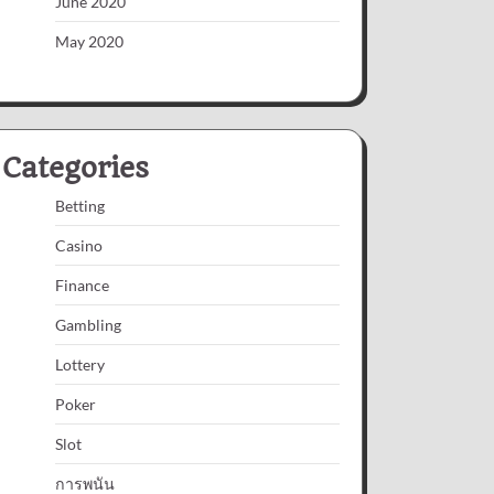
June 2020
May 2020
Categories
Betting
Casino
Finance
Gambling
Lottery
Poker
Slot
การพนัน