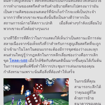
ฝนห่าใหญ่เทลงมา สตรีคที่แพ้มักเป็นกรณีที่แสดงให้เห็นถึงวิธี
การทำงานของสตรีคสำหรับคำอธิบายที่ตรงไปตรงมาว่ามัน
เป็นความคิดของมอนสเตอร์ที่นักเก็งกำไรจะแพ้เป็นประจำ
มากกว่าที่พวกเขาจะชนะดังนั้นจึงเป็นลางดีว่าหากเป็น
สถานการณ์ภายใต้สภาวะปกติ เมื่อสิ่งต่างๆกำลังเปลี่ยนไป
พวกเขาจะสไลด์อย่างรุนแรง
บางทีวิธีการที่ดีกว่าในการแสดงให้เห็นว่าเป็นสถานะมีการล่ม
สลายเนื่องจากข้อเท็จจริงที่ว่าสำหรับการสูญเสียสตรีคที่จะถูก
นำเข้ามาในโลกในตอนแรกจะต้องมีการขุดช่องว่างและทุก
คนส่วนใหญ่รู้ว่ากฎหลักในการหลีกเลี่ยงช่องว่างคือการเลิก
ขุด
โหลด rb88
เมื่อใกล้ชิดกับทัศนคตินั้นมากขึ้นคุณได้เริ่มต้น
ในการจบจุดที่แพ้ซึ่งทำให้การประชุมการเล่นเกมของคุณ
กำลังทรมานเพราะนั่นคือสิ่งที่ต้องทำให้เสร็จ
ในกรณีที่คุณ
สามารถระลึกได้
ว่าคุณอยู่ที่ใด
ด้วยการย้าย
ธนาคารของคุณ