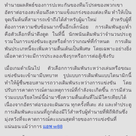
ทำนายผลลัพธ์ของการปะทะกันของทีมโปรดของพวกเขา
อัตราต่อรองสะท้อนถึงความแข็งแกร่งของแต่ละทีม ทำให้เป็น
จุดเริ่มต้นที่สามารถเข้าถึงได้สำหรับผู้มาใหม่ สำหรับผู้ที่
ต้องการความซับซ้อนมากขึ้นอีกเล็กน้อย การเดิมพันสูง/ต่ำ
คือตัวเลือกที่น่าดึงดูด ในที่นี้ นักพนันเดิมพันว่าจำนวนประตู
รวมในการแข่งขันจะสูงหรือต่ำกว่าเกณฑ์ที่กำหนด การเดิม
พันประเภทนี้จะเพิ่มความตื่นเต้นเป็นพิเศษ โดยเฉพาะอย่างยิ่ง
เมื่อคาดว่าจะมีการประลองเชิงรุกหรือการต่อสู้เชิงรับ
เมื่อเกมดำเนินไป ตัวเลือกการเดิมพันระหว่างเล่นหรือขณะ
แข่งขันจะเข้ามามีบทบาท รูปแบบการเดิมพันแบบไดนามิกนี้
ทำให้ผู้ชื่นชอบสามารถวางเดิมพันระหว่างการแข่งขัน โดย
ปรับการคาดการณ์ตามเหตุการณ์ที่กำลังจะเกิดขึ้น การมีส่วน
ร่วมแบบเรียลไทม์นี้นำมาซึ่งความตื่นเต้นที่ไม่มีใครเทียบได้
เนื่องจากอัตราต่อรองจะผันผวน ทุกครั้งที่เตะ ส่ง และทำประตู
การเดิมพันคะแนนที่ถูกต้องมีไว้สำหรับผู้ทำนายที่พิถีพิถันซึ่ง
มุ่งหวังที่จะคาดการณ์คะแนนสุดท้ายของการแข่งขันที่
แน่นอน แม้ว่าการ
แอพ w88